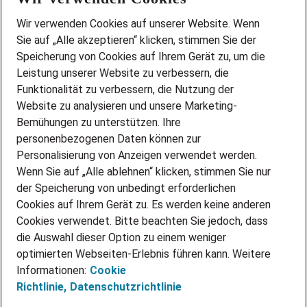
Wir stellen ein!
Wir verwenden Cookies auf unserer Website. Wenn
DEINE BERUFSGRUPPE
Sie auf „Alle akzeptieren“ klicken, stimmen Sie der
DEINE LEBENSSITUATION
Speicherung von Cookies auf Ihrem Gerät zu, um die
AMAZON JOBS
Leistung unserer Website zu verbessern, die
PARTNERSHIP WITH AIRBUS
Funktionalität zu verbessern, die Nutzung der
Website zu analysieren und unsere Marketing-
INITIATIV BEWERBEN
Über Adecco
Bemühungen zu unterstützen. Ihre
personenbezogenen Daten können zur
ÜBER UNS
Personalisierung von Anzeigen verwendet werden.
STANDORTE
Wenn Sie auf „Alle ablehnen“ klicken, stimmen Sie nur
BLOG
der Speicherung von unbedingt erforderlichen
PRESSE
Cookies auf Ihrem Gerät zu. Es werden keine anderen
NEWSLETTER
Cookies verwendet. Bitte beachten Sie jedoch, dass
KONTAKT
die Auswahl dieser Option zu einem weniger
optimierten Webseiten-Erlebnis führen kann. Weitere
@Adecco 2026
Informationen:
Cookie
IMPRESSUM
Richtlinie,
Datenschutzrichtlinie
DATENSCHUTZ
AGB