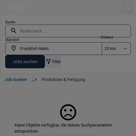
Ope
Suche
Distanz
Standort
Jobs suchen
Filter
Job Suche
...
Produktion & Fertigung
Keine Objekte verfügbar, die deinen Suchparametern
entsprechen.