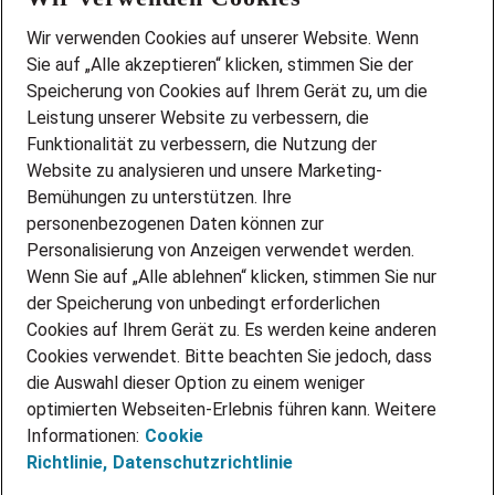
Wir stellen ein!
Wir verwenden Cookies auf unserer Website. Wenn
DEINE BERUFSGRUPPE
Sie auf „Alle akzeptieren“ klicken, stimmen Sie der
DEINE LEBENSSITUATION
Speicherung von Cookies auf Ihrem Gerät zu, um die
AMAZON JOBS
Leistung unserer Website zu verbessern, die
PARTNERSHIP WITH AIRBUS
Funktionalität zu verbessern, die Nutzung der
Website zu analysieren und unsere Marketing-
INITIATIV BEWERBEN
Über Adecco
Bemühungen zu unterstützen. Ihre
personenbezogenen Daten können zur
ÜBER UNS
Personalisierung von Anzeigen verwendet werden.
STANDORTE
Wenn Sie auf „Alle ablehnen“ klicken, stimmen Sie nur
BLOG
der Speicherung von unbedingt erforderlichen
PRESSE
Cookies auf Ihrem Gerät zu. Es werden keine anderen
NEWSLETTER
Cookies verwendet. Bitte beachten Sie jedoch, dass
KONTAKT
die Auswahl dieser Option zu einem weniger
optimierten Webseiten-Erlebnis führen kann. Weitere
@Adecco 2026
Informationen:
Cookie
IMPRESSUM
Richtlinie,
Datenschutzrichtlinie
DATENSCHUTZ
AGB