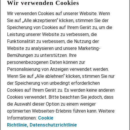
Wir verwenden Cookies
FAQ
Wir stellen ein!
Wir verwenden Cookies auf unserer Website. Wenn
DEINE BERUFSGRUPPE
Sie auf „Alle akzeptieren“ klicken, stimmen Sie der
DEINE LEBENSSITUATION
Speicherung von Cookies auf Ihrem Gerät zu, um die
AMAZON JOBS
Leistung unserer Website zu verbessern, die
PARTNERSHIP WITH AIRBUS
Funktionalität zu verbessern, die Nutzung der
Website zu analysieren und unsere Marketing-
INITIATIV BEWERBEN
Über Adecco
Bemühungen zu unterstützen. Ihre
personenbezogenen Daten können zur
ÜBER UNS
Personalisierung von Anzeigen verwendet werden.
STANDORTE
Wenn Sie auf „Alle ablehnen“ klicken, stimmen Sie nur
BLOG
der Speicherung von unbedingt erforderlichen
PRESSE
Cookies auf Ihrem Gerät zu. Es werden keine anderen
NEWSLETTER
Cookies verwendet. Bitte beachten Sie jedoch, dass
KONTAKT
die Auswahl dieser Option zu einem weniger
optimierten Webseiten-Erlebnis führen kann. Weitere
@Adecco 2026
Informationen:
Cookie
IMPRESSUM
Richtlinie,
Datenschutzrichtlinie
DATENSCHUTZ