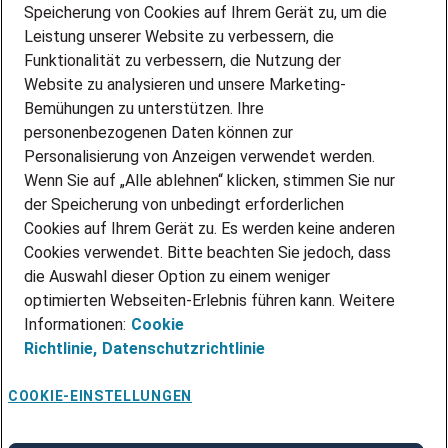
Speicherung von Cookies auf Ihrem Gerät zu, um die
AMAZON JOBS
Leistung unserer Website zu verbessern, die
PARTNERSHIP WITH AIRBUS
Funktionalität zu verbessern, die Nutzung der
Website zu analysieren und unsere Marketing-
INITIATIV BEWERBEN
Über Adecco
Bemühungen zu unterstützen. Ihre
personenbezogenen Daten können zur
ÜBER UNS
Personalisierung von Anzeigen verwendet werden.
STANDORTE
Wenn Sie auf „Alle ablehnen“ klicken, stimmen Sie nur
BLOG
der Speicherung von unbedingt erforderlichen
PRESSE
Cookies auf Ihrem Gerät zu. Es werden keine anderen
NEWSLETTER
Cookies verwendet. Bitte beachten Sie jedoch, dass
KONTAKT
die Auswahl dieser Option zu einem weniger
optimierten Webseiten-Erlebnis führen kann. Weitere
@Adecco 2026
Informationen:
Cookie
IMPRESSUM
Richtlinie,
Datenschutzrichtlinie
DATENSCHUTZ
AGB
NUTZUNGSBEDINGUNGEN
COOKIE-EINSTELLUNGEN
COOKIE-RICHTLINIEN
COOKIE-EINSTELLUNGEN