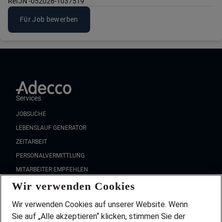
Ref
JN -052026-1037519
Für Job bewerben
Services
JOBSUCHE
LEBENSLAUF GENERATOR
ZEITARBEIT
PERSONALVERMITTLUNG
MITARBEITER EMPFEHLEN
Wir verwenden Cookies
FAQ
Wir stellen ein!
Wir verwenden Cookies auf unserer Website. Wenn
DEINE BERUFSGRUPPE
Sie auf „Alle akzeptieren“ klicken, stimmen Sie der
DEINE LEBENSSITUATION