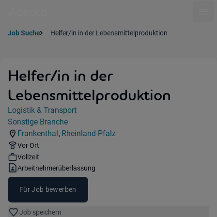
Ope
Job Suche
Helfer/in in der Lebensmittelproduktion
Helfer/in in der
Lebensmittelproduktion
Jobdetails
Logistik & Transport
Kategorie:
Sonstige Branche
Industry:
Frankenthal
Rheinland-Pfalz
,
Standorte:
Region:
Remote Option:
Vor Ort
Workhours:
Vollzeit
Vertragsart:
Arbeitnehmerüberlassung
Für Job bewerben
Job speichern