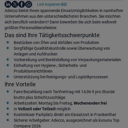
Auf LinkedIn teilen
Auf X teilen
Auf Facebook teilen
Link kopieren
Teile diesen Job
Auf WhatsApp teilen
Einleitung
Adecco bietet Ihnen spannende Einsatzmöglichkeiten in namhaften
Unternehmen aus den unterschiedlichsten Branchen. Sie möchten
sich beruflich verändern? Dann bewerben Sie sich beim weltweit
größten Personaldienstleister.
Das sind Ihre Tätigkeitsschwerpunkte
Bestücken von Öfen und Abfüllen von Produkten
Sorgfältige Qualitätskontrolle sowie Überwachung von
Anlagen und Aufdrucken
Vorbereitung und Bereitstellung von Verpackungsmaterialien
Einhaltung von Hygiene-, Sicherheits- und
Produktionsrichtlinien
Unterstützung bei Reinigungs- und Logistikprozessen
Ihre Vorteile
Faire Bezahlung nach Tarifvertrag mit 14,96 € pro Stunde
brutto plus Schichtzuschläge
Arbeitszeiten: Montag bis Freitag,
Wochenenden frei
In
Vollzeit oder Teilzeit
möglich
Kostenloser Parkplatz direkt am Einsatzort in Frankenthal
Sicherer Arbeitgeber: Adecco, ausgezeichnet als kununu Top
Company 2026