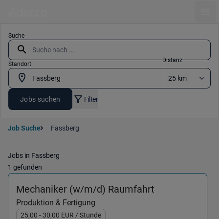
Ope
Suche
Distanz
Standort
Jobs suchen
Filter
Job Suche
Fassberg
Jobs in Fassberg
1 gefunden
(Produktion & 
Mechaniker (w/m/d) Raumfahrt
Produktion & Fertigung
25,00
- 30,00
EUR
/ Stunde