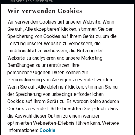
MITARBEITER EMPFEHLEN
Wir verwenden Cookies
FAQ
Wir stellen ein!
Wir verwenden Cookies auf unserer Website. Wenn
DEINE BERUFSGRUPPE
Sie auf „Alle akzeptieren“ klicken, stimmen Sie der
DEINE LEBENSSITUATION
Speicherung von Cookies auf Ihrem Gerät zu, um die
AMAZON JOBS
Leistung unserer Website zu verbessern, die
PARTNERSHIP WITH AIRBUS
Funktionalität zu verbessern, die Nutzung der
Website zu analysieren und unsere Marketing-
INITIATIV BEWERBEN
Über Adecco
Bemühungen zu unterstützen. Ihre
personenbezogenen Daten können zur
ÜBER UNS
Personalisierung von Anzeigen verwendet werden.
STANDORTE
Wenn Sie auf „Alle ablehnen“ klicken, stimmen Sie nur
BLOG
der Speicherung von unbedingt erforderlichen
PRESSE
Cookies auf Ihrem Gerät zu. Es werden keine anderen
NEWSLETTER
Cookies verwendet. Bitte beachten Sie jedoch, dass
KONTAKT
die Auswahl dieser Option zu einem weniger
optimierten Webseiten-Erlebnis führen kann. Weitere
@Adecco 2026
Informationen:
Cookie
IMPRESSUM