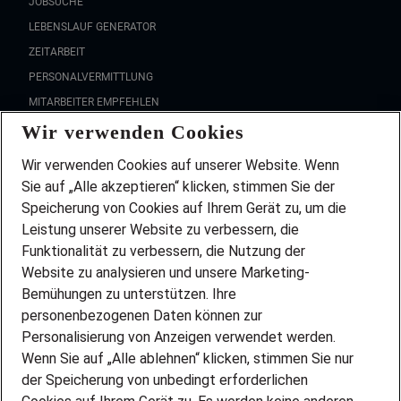
JOBSUCHE
LEBENSLAUF GENERATOR
ZEITARBEIT
PERSONALVERMITTLUNG
MITARBEITER EMPFEHLEN
Wir verwenden Cookies
FAQ
Wir stellen ein!
Wir verwenden Cookies auf unserer Website. Wenn
DEINE BERUFSGRUPPE
Sie auf „Alle akzeptieren“ klicken, stimmen Sie der
DEINE LEBENSSITUATION
Speicherung von Cookies auf Ihrem Gerät zu, um die
AMAZON JOBS
Leistung unserer Website zu verbessern, die
PARTNERSHIP WITH AIRBUS
Funktionalität zu verbessern, die Nutzung der
Website zu analysieren und unsere Marketing-
INITIATIV BEWERBEN
Über Adecco
Bemühungen zu unterstützen. Ihre
personenbezogenen Daten können zur
ÜBER UNS
Personalisierung von Anzeigen verwendet werden.
STANDORTE
Wenn Sie auf „Alle ablehnen“ klicken, stimmen Sie nur
BLOG
der Speicherung von unbedingt erforderlichen
PRESSE