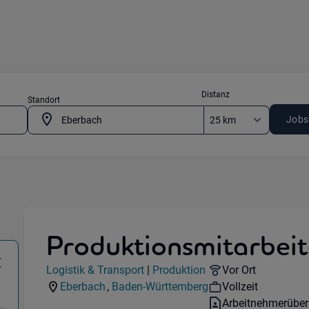
Distanz
Standort
Jobs
Produktionsmitarbeit
(Logistik & Transport) in 69412 Eberbach
€
Jobdetails
Remote Option:
Logistik & Transport
|
Produktion
Vor Ort
Kategorie:
Industry:
Workhours:
Eberbach
,
Baden-Württemberg
Vollzeit
Standorte:
Region:
Vertragsart:
Arbeitnehmerüber