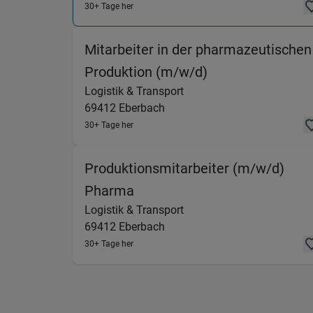
30+ Tage her
Mitarbeiter in der pharmazeutischen
(Logistik & Tran
Produktion (m/w/d)
Logistik & Transport
69412
Eberbach
30+ Tage her
Produktionsmitarbeiter (m/w/d)
(Logistik & Transport) in 69
Pharma
Logistik & Transport
69412
Eberbach
30+ Tage her