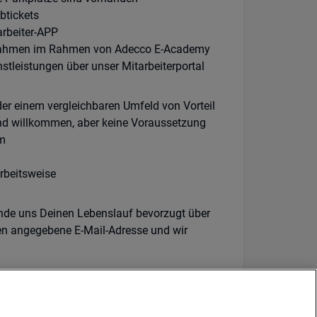
btickets
arbeiter-APP
nahmen im Rahmen von Adecco E-Academy
stleistungen über unser Mitarbeiterportal
er einem vergleichbaren Umfeld von Vorteil
nd willkommen, aber keine Voraussetzung
em
rbeitsweise
ende uns Deinen Lebenslauf bevorzugt über
en angegebene E-Mail-Adresse und wir
 zur Vielfalt unseres Unternehmens