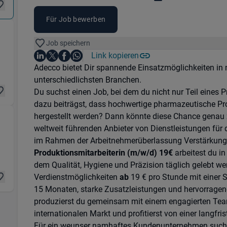
Für Job bewerben
Job speichern
sport) in 69412 Eberbach
Auf LinkedIn teilen
Auf X teilen
Auf Facebook teilen
Link kopieren
Teile diesen Job
Auf WhatsApp teilen
Einleitung
Adecco bietet Dir spannende Einsatzmöglichkeiten i
unterschiedlichsten Branchen.
Du suchst einen Job, bei dem du nicht nur Teil eines 
dazu beiträgst, dass hochwertige pharmazeutische Pr
hergestellt werden? Dann könnte diese Chance genau 
weltweit führenden Anbieter von Dienstleistungen für 
412 Eberbach
im Rahmen der Arbeitnehmerüberlassung Verstärkung
Produktionsmitarbeiterin (m/w/d) 19€
arbeitest du i
dem Qualität, Hygiene und Präzision täglich gelebt wer
Verdienstmöglichkeiten
ab
19 € pro Stunde mit einer S
15 Monaten, starke Zusatzleistungen und hervorrag
produzierst du gemeinsam mit einem engagierten Te
internationalen Markt und profitierst von einer langfris
Für ein weunser namhaftes Kundenunternehmen suchen