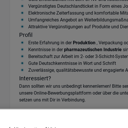
Vergünstigtes Deutschlandticket in Form eines Jo
Elektronische Zeiterfassung und komfortable Mit
Umfangreiches Angebot an Weiterbildungsmaß
Attraktive Vergünstigungen auf Produkte und Dien
Profil
Erste Erfahrung in der
Produktion
, Verpackung od
Kenntnisse in der
pharmazeutischen Industrie
si
Bereitschaft zur Arbeit im 2- oder 3-Schicht-Syst
Gute Deutschkenntnisse in Wort und Schrift
Zuverlässige, qualitätsbewusste und engagierte A
Interessiert?
Dann sollten wir uns unbedingt kennenlernen! Bitte s
unsere Online-Bewerbungsplattform oder über die unt
setzen uns mit Dir in Verbindung.
Wir freuen uns über die Bewerbung von Menschen, die
beitragen.