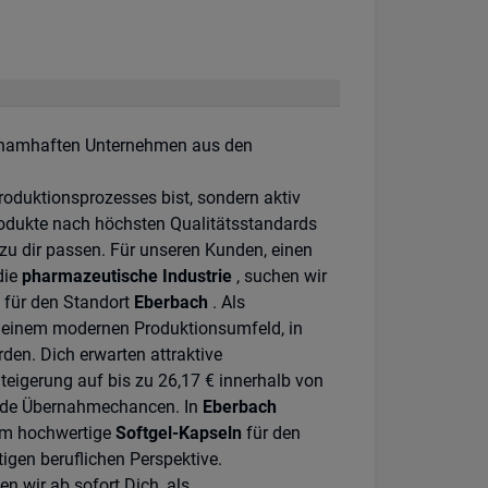
n namhaften Unternehmen aus den
Produktionsprozesses bist, sondern aktiv
odukte nach höchsten Qualitätsstandards
zu dir passen. Für unseren Kunden, einen
die
pharmazeutische Industrie
, suchen wir
 für den Standort
Eberbach
. Als
n einem modernen Produktionsumfeld, in
den. Dich erwarten attraktive
teigerung auf bis zu 26,17 € innerhalb von
ende Übernahmechancen. In
Eberbach
am hochwertige
Softgel-Kapseln
für den
tigen beruflichen Perspektive.
 wir ab sofort Dich, als