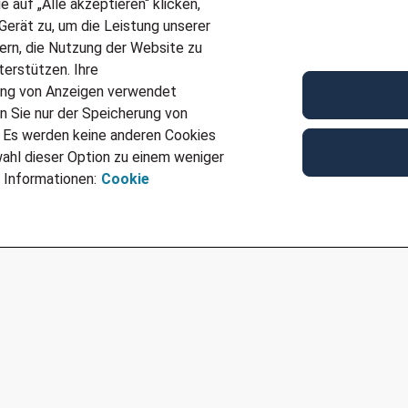
auf „Alle akzeptieren“ klicken,
Kontakt
erät zu, um die Leistung unserer
sern, die Nutzung der Website zu
Adecco Personaldienstleistungen GmbH
erstützen. Ihre
Waldhofer Str. 102
ung von Anzeigen verwendet
69123 Heidelberg
n Sie nur der Speicherung von
Telefon
+49 62 213375 413
. Es werden keine anderen Cookies
E-Mail
heidelberg@adecco.de
ahl dieser Option zu einem weniger
Ref
JN -062026-1109684
 Informationen:
Cookie
Für Job bewerben