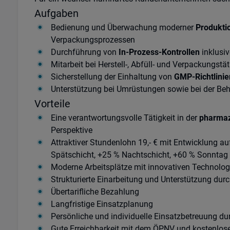
Aufgaben
Bedienung und Überwachung moderner
Produkti
Verpackungsprozessen
Durchführung von
In-Prozess-Kontrollen
inklusiv
Mitarbeit bei Herstell-, Abfüll- und Verpackungstä
Sicherstellung der Einhaltung von
GMP-Richtlinie
Unterstützung bei Umrüstungen sowie bei der Be
Vorteile
Eine verantwortungsvolle Tätigkeit in der
pharmaz
Perspektive
Attraktiver Stundenlohn 19,- € mit Entwicklung a
Spätschicht, +25 % Nachtschicht, +60 % Sonntag
Moderne Arbeitsplätze mit innovativen Technolog
Strukturierte Einarbeitung und Unterstützung dur
Übertarifliche Bezahlung
Langfristige Einsatzplanung
Persönliche und individuelle Einsatzbetreuung d
Gute Erreichbarkeit mit dem ÖPNV und kostenlos