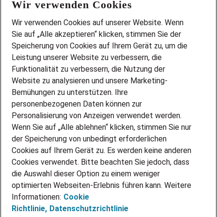
Wir verwenden Cookies
FAQ
Wir stellen ein!
Wir verwenden Cookies auf unserer Website. Wenn
DEINE BERUFSGRUPPE
Sie auf „Alle akzeptieren“ klicken, stimmen Sie der
DEINE LEBENSSITUATION
Speicherung von Cookies auf Ihrem Gerät zu, um die
AMAZON JOBS
Leistung unserer Website zu verbessern, die
PARTNERSHIP WITH AIRBUS
Funktionalität zu verbessern, die Nutzung der
Website zu analysieren und unsere Marketing-
INITIATIV BEWERBEN
Über Adecco
Bemühungen zu unterstützen. Ihre
personenbezogenen Daten können zur
ÜBER UNS
Personalisierung von Anzeigen verwendet werden.
STANDORTE
Wenn Sie auf „Alle ablehnen“ klicken, stimmen Sie nur
BLOG
der Speicherung von unbedingt erforderlichen
PRESSE
Cookies auf Ihrem Gerät zu. Es werden keine anderen
NEWSLETTER
Cookies verwendet. Bitte beachten Sie jedoch, dass
KONTAKT
die Auswahl dieser Option zu einem weniger
optimierten Webseiten-Erlebnis führen kann. Weitere
@Adecco 2026
Informationen:
Cookie
IMPRESSUM
Richtlinie,
Datenschutzrichtlinie
DATENSCHUTZ