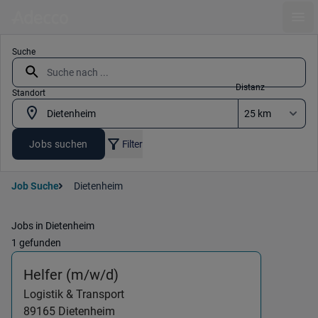
Ope
Suche
Distanz
Standort
Jobs suchen
Filter
Job Suche
Dietenheim
Jobs in Dietenheim
1 gefunden
(Logistik & Transport) in 8916
Helfer (m/w/d)
Logistik & Transport
89165
Dietenheim