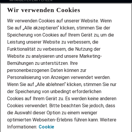
MITARBEITER EMPFEHLEN
Wir verwenden Cookies
FAQ
Wir stellen ein!
Wir verwenden Cookies auf unserer Website. Wenn
DEINE BERUFSGRUPPE
Sie auf „Alle akzeptieren“ klicken, stimmen Sie der
DEINE LEBENSSITUATION
Speicherung von Cookies auf Ihrem Gerät zu, um die
AMAZON JOBS
Leistung unserer Website zu verbessern, die
PARTNERSHIP WITH AIRBUS
Funktionalität zu verbessern, die Nutzung der
Website zu analysieren und unsere Marketing-
INITIATIV BEWERBEN
Über Adecco
Bemühungen zu unterstützen. Ihre
personenbezogenen Daten können zur
ÜBER UNS
Personalisierung von Anzeigen verwendet werden.
STANDORTE
Wenn Sie auf „Alle ablehnen“ klicken, stimmen Sie nur
BLOG
der Speicherung von unbedingt erforderlichen
PRESSE
Cookies auf Ihrem Gerät zu. Es werden keine anderen
NEWSLETTER
Cookies verwendet. Bitte beachten Sie jedoch, dass
KONTAKT
die Auswahl dieser Option zu einem weniger
optimierten Webseiten-Erlebnis führen kann. Weitere
@Adecco 2026
Informationen:
Cookie
IMPRESSUM