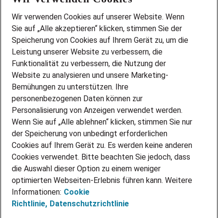
Wir stellen ein!
Wir verwenden Cookies auf unserer Website. Wenn
DEINE BERUFSGRUPPE
Sie auf „Alle akzeptieren“ klicken, stimmen Sie der
DEINE LEBENSSITUATION
Speicherung von Cookies auf Ihrem Gerät zu, um die
AMAZON JOBS
Leistung unserer Website zu verbessern, die
PARTNERSHIP WITH AIRBUS
Funktionalität zu verbessern, die Nutzung der
Website zu analysieren und unsere Marketing-
INITIATIV BEWERBEN
Über Adecco
Bemühungen zu unterstützen. Ihre
personenbezogenen Daten können zur
ÜBER UNS
Personalisierung von Anzeigen verwendet werden.
STANDORTE
Wenn Sie auf „Alle ablehnen“ klicken, stimmen Sie nur
BLOG
der Speicherung von unbedingt erforderlichen
PRESSE
Cookies auf Ihrem Gerät zu. Es werden keine anderen
NEWSLETTER
Cookies verwendet. Bitte beachten Sie jedoch, dass
KONTAKT
die Auswahl dieser Option zu einem weniger
optimierten Webseiten-Erlebnis führen kann. Weitere
@Adecco 2026
Informationen:
Cookie
IMPRESSUM
Richtlinie,
Datenschutzrichtlinie
DATENSCHUTZ
AGB