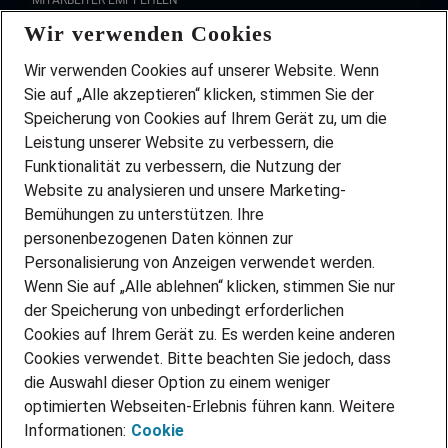
MITARBEITER EMPFEHLEN
Wir verwenden Cookies
FAQ
Wir stellen ein!
Wir verwenden Cookies auf unserer Website. Wenn
DEINE BERUFSGRUPPE
Sie auf „Alle akzeptieren“ klicken, stimmen Sie der
DEINE LEBENSSITUATION
Speicherung von Cookies auf Ihrem Gerät zu, um die
AMAZON JOBS
Leistung unserer Website zu verbessern, die
PARTNERSHIP WITH AIRBUS
Funktionalität zu verbessern, die Nutzung der
Website zu analysieren und unsere Marketing-
INITIATIV BEWERBEN
Über Adecco
Bemühungen zu unterstützen. Ihre
personenbezogenen Daten können zur
ÜBER UNS
Personalisierung von Anzeigen verwendet werden.
STANDORTE
Wenn Sie auf „Alle ablehnen“ klicken, stimmen Sie nur
BLOG
der Speicherung von unbedingt erforderlichen
PRESSE
Cookies auf Ihrem Gerät zu. Es werden keine anderen
NEWSLETTER
Cookies verwendet. Bitte beachten Sie jedoch, dass
KONTAKT
die Auswahl dieser Option zu einem weniger
optimierten Webseiten-Erlebnis führen kann. Weitere
@Adecco 2026
Informationen:
Cookie
IMPRESSUM