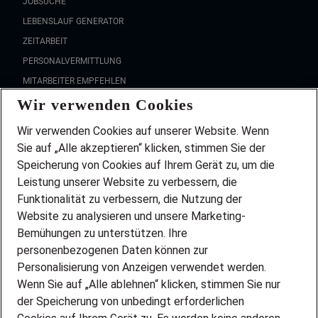
JOBSUCHE
LEBENSLAUF GENERATOR
ZEITARBEIT
PERSONALVERMITTLUNG
MITARBEITER EMPFEHLEN
Wir verwenden Cookies
FAQ
Wir stellen ein!
Wir verwenden Cookies auf unserer Website. Wenn
DEINE BERUFSGRUPPE
Sie auf „Alle akzeptieren“ klicken, stimmen Sie der
DEINE LEBENSSITUATION
Speicherung von Cookies auf Ihrem Gerät zu, um die
AMAZON JOBS
Leistung unserer Website zu verbessern, die
PARTNERSHIP WITH AIRBUS
Funktionalität zu verbessern, die Nutzung der
Website zu analysieren und unsere Marketing-
INITIATIV BEWERBEN
Über Adecco
Bemühungen zu unterstützen. Ihre
personenbezogenen Daten können zur
ÜBER UNS
Personalisierung von Anzeigen verwendet werden.
STANDORTE
Wenn Sie auf „Alle ablehnen“ klicken, stimmen Sie nur
BLOG
der Speicherung von unbedingt erforderlichen
PRESSE