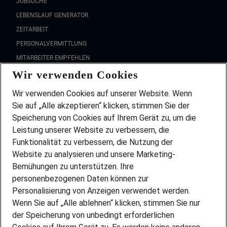
JOBSUCHE
LEBENSLAUF GENERATOR
ZEITARBEIT
PERSONALVERMITTLUNG
MITARBEITER EMPFEHLEN
Wir verwenden Cookies
FAQ
Wir stellen ein!
Wir verwenden Cookies auf unserer Website. Wenn
DEINE BERUFSGRUPPE
Sie auf „Alle akzeptieren“ klicken, stimmen Sie der
DEINE LEBENSSITUATION
Speicherung von Cookies auf Ihrem Gerät zu, um die
AMAZON JOBS
Leistung unserer Website zu verbessern, die
PARTNERSHIP WITH AIRBUS
Funktionalität zu verbessern, die Nutzung der
Website zu analysieren und unsere Marketing-
INITIATIV BEWERBEN
Über Adecco
Bemühungen zu unterstützen. Ihre
personenbezogenen Daten können zur
ÜBER UNS
Personalisierung von Anzeigen verwendet werden.
STANDORTE
Wenn Sie auf „Alle ablehnen“ klicken, stimmen Sie nur
BLOG
der Speicherung von unbedingt erforderlichen
PRESSE