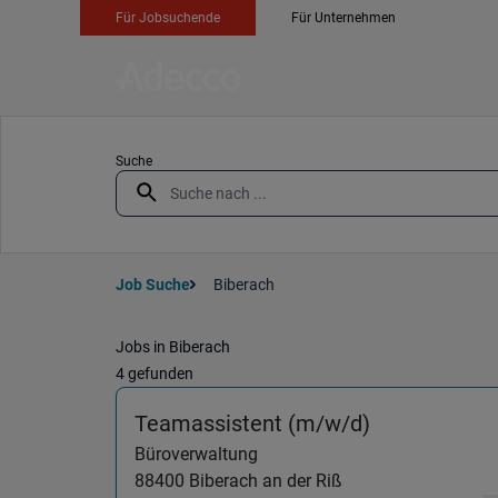
Für Jobsuchende
Für Unternehmen
Suche
Job Suche
Biberach
Jobs in Biberach
4 gefunden
(Büroverwalt
Teamassistent (m/w/d)
Büroverwaltung
88400
Biberach an der Riß