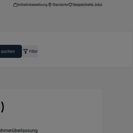
Initiativbewerbung
Standorte
Gespeicherte Jobs
 suchen
Filter
)
 Option:
urs:
sart:
nehmerüberlassung