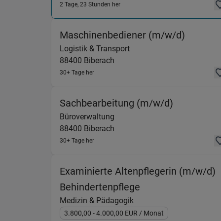
2 Tage, 23 Stunden her
(Logisti
Maschinenbediener (m/w/d)
Logistik & Transport
88400
Biberach
30+ Tage her
(Büroverwa
Sachbearbeitung (m/w/d)
Büroverwaltung
88400
Biberach
30+ Tage her
Examinierte Altenpflegerin (m/w/d)
(Medizin & Pädago
Behindertenpflege
Medizin & Pädagogik
3.800,00
- 4.000,00
EUR
/ Monat