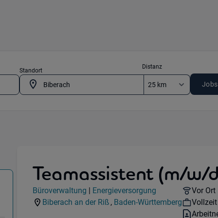
Distanz
Standort
Jobs
Teamassistent (m/w/d
ung) in 88400 Biberach an der Riß
Jobdetails
Remote
Büroverwaltung
|
Energieversorgung
Vor Ort
Kategorie:
Industry:
Workho
Biberach an der Riß
,
Baden-Württemberg
Vollzeit
Standorte:
Region:
Vertrag
Arbeit