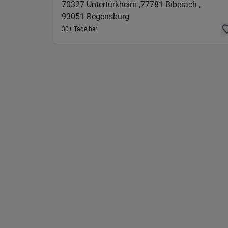
70327
Untertürkheim ,
77781
Biberach ,
93051
Regensburg
30+ Tage her