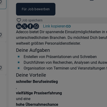
Für Job bewerben
k & Transport) in 88400 Biberach
Job speichern
Auf LinkedIn teilen
Auf X teilen
Auf Facebook teilen
Link kopieren
Teile diesen Job
Auf WhatsApp teilen
Einleitung
Adecco bietet Dir spannende Einsatzmöglichkeiten i
unterschiedlichsten Branchen. Du möchtest Dich beru
weltweit größten Personaldienstleister.
ltung) in 88400 Biberach
Deine Aufgaben
Erstellen von Präsentationen und Schreiben
Durchführen von Recherchen, Analysen und Ausw
Organisation von Terminen und Veranstaltungen 
Deine Vorteile
schneller Berufseinstieg
,
gik) in 70327 Untertürkheim , 77781 Biberach , 9
vielfältige Praxiserfahrung
und eine
hohe Übernahmechance