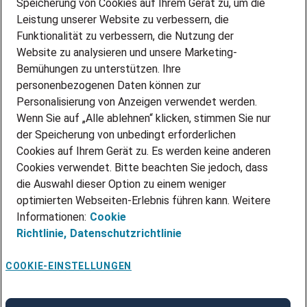
Speicherung von Cookies auf Ihrem Gerät zu, um die
AMAZON JOBS
Leistung unserer Website zu verbessern, die
PARTNERSHIP WITH AIRBUS
Funktionalität zu verbessern, die Nutzung der
Website zu analysieren und unsere Marketing-
INITIATIV BEWERBEN
Über Adecco
Bemühungen zu unterstützen. Ihre
personenbezogenen Daten können zur
ÜBER UNS
Personalisierung von Anzeigen verwendet werden.
STANDORTE
Wenn Sie auf „Alle ablehnen“ klicken, stimmen Sie nur
BLOG
der Speicherung von unbedingt erforderlichen
PRESSE
Cookies auf Ihrem Gerät zu. Es werden keine anderen
NEWSLETTER
Cookies verwendet. Bitte beachten Sie jedoch, dass
KONTAKT
die Auswahl dieser Option zu einem weniger
optimierten Webseiten-Erlebnis führen kann. Weitere
@Adecco 2026
Informationen:
Cookie
IMPRESSUM
Richtlinie,
Datenschutzrichtlinie
DATENSCHUTZ
AGB
NUTZUNGSBEDINGUNGEN
COOKIE-EINSTELLUNGEN
COOKIE-RICHTLINIEN
COOKIE-EINSTELLUNGEN
CODE OF CONDUCT