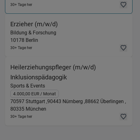
30+ Tage her
(Bildung & Forschung) in 101
Erzieher (m/w/d)
Bildung & Forschung
10178
Berlin
30+ Tage her
Heilerziehungspfleger (m/w/d)
(Sports & Events) in 7059
Inklusionspädagogik
Sports & Events
4.000,00
EUR
/ Monat
70597
Stuttgart ,
90443
Nürnberg ,
88662
Überlingen ,
80335
München
30+ Tage her