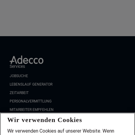
Services
JOBSUCHE
LEBENSLAUF GENERATOR
ZEITARBEIT
PERSONALVERMITTLUNG
MITARBEITER EMPFEHLEN
Wir verwenden Cookies
FAQ
Wir stellen ein!
Wir verwenden Cookies auf unserer Website. Wenn
DEINE BERUFSGRUPPE