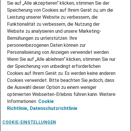
Sie auf „Alle akzeptieren“ klicken, stimmen Sie der
DEINE LEBENSSITUATION
Speicherung von Cookies auf Ihrem Gerät zu, um die
AMAZON JOBS
Leistung unserer Website zu verbessern, die
PARTNERSHIP WITH AIRBUS
Funktionalität zu verbessern, die Nutzung der
Website zu analysieren und unsere Marketing-
INITIATIV BEWERBEN
Über Adecco
Bemühungen zu unterstützen. Ihre
personenbezogenen Daten können zur
ÜBER UNS
Personalisierung von Anzeigen verwendet werden.
STANDORTE
Wenn Sie auf „Alle ablehnen“ klicken, stimmen Sie nur
BLOG
der Speicherung von unbedingt erforderlichen
PRESSE
Cookies auf Ihrem Gerät zu. Es werden keine anderen
NEWSLETTER
Cookies verwendet. Bitte beachten Sie jedoch, dass
KONTAKT
die Auswahl dieser Option zu einem weniger
optimierten Webseiten-Erlebnis führen kann. Weitere
@Adecco 2026
Informationen:
Cookie
IMPRESSUM
Richtlinie,
Datenschutzrichtlinie
DATENSCHUTZ
AGB
NUTZUNGSBEDINGUNGEN
COOKIE-EINSTELLUNGEN
COOKIE-RICHTLINIEN