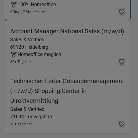
100% Homeoffice
3 Tage, 7 Stunden her
(Sale
Account Manager National Sales (m/w/d)
Sales & Vertrieb
69120
Heidelberg
Homeoffice möglich
30+ Tage her
Technischer Leiter Gebäudemanagement
(m/w/d) Shopping Center in
(Sales & Vertrieb) in 71634 
Direktvermittlung
Sales & Vertrieb
71634
Ludwigsburg
30+ Tage her