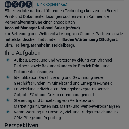
Auf LinkedIn teilen
Auf X teilen
Auf Facebook teilen
Link kopieren
Teile diesen Job
Auf WhatsApp teilen
Einleitung
Für einen international führenden Technologiekonzern im Bereich
Print- und Dokumentenlösungen suchen wir im Rahmen der
Personalvermittlung
einen engagierten
Account Manager National Sales (m/w/d)
zur Betreuung und Weiterentwicklung von Channel-Partnern sowie
mittelständischen Endkunden in
Baden Würtemberg (Stuttgart,
Ulm, Freiburg, Mannheim, Heidelberg).
Ihre Aufgaben
Aufbau, Betreuung und Weiterentwicklung von Channel-
Partnern sowie Bestandskunden im Bereich Print- und
Dokumentenlösungen
Identifikation, Qualifizierung und Gewinnung neuer
Geschäftskunden im Mittelstand und Enterprise-Umfeld
Entwicklung individueller Lösungskonzepte im Bereich
Output-, ECM- und Dokumentenmanagement
Steuerung und Umsetzung von Vertriebs- und
Marketingaktivitäten inkl. Markt- und Wettbewerbsanalysen
Verantwortung für Umsatz-, Ziel- und Budgeterreichung inkl.
CRM-Pflege und Reporting
Perspektiven