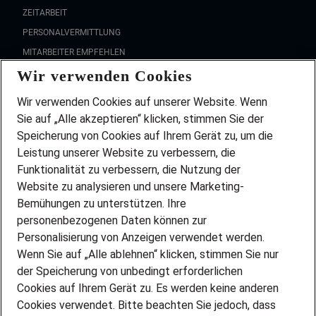
ZEITARBEIT
PERSONALVERMITTLUNG
MITARBEITER EMPFEHLEN
Wir verwenden Cookies
FAQ
Wir stellen ein!
Wir verwenden Cookies auf unserer Website. Wenn
DEINE BERUFSGRUPPE
Sie auf „Alle akzeptieren“ klicken, stimmen Sie der
DEINE LEBENSSITUATION
Speicherung von Cookies auf Ihrem Gerät zu, um die
AMAZON JOBS
Leistung unserer Website zu verbessern, die
PARTNERSHIP WITH AIRBUS
Funktionalität zu verbessern, die Nutzung der
Website zu analysieren und unsere Marketing-
INITIATIV BEWERBEN
Über Adecco
Bemühungen zu unterstützen. Ihre
personenbezogenen Daten können zur
ÜBER UNS
Personalisierung von Anzeigen verwendet werden.
STANDORTE
Wenn Sie auf „Alle ablehnen“ klicken, stimmen Sie nur
BLOG
der Speicherung von unbedingt erforderlichen
PRESSE
Cookies auf Ihrem Gerät zu. Es werden keine anderen
NEWSLETTER
Cookies verwendet. Bitte beachten Sie jedoch, dass