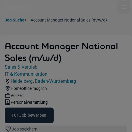
Ope
Job Suche
Account Manager National Sales (m/w/d)
Account Manager National
Sales (m/w/d)
Jobdetails
Sales & Vertrieb
Kategorie:
IT & Kommunikation
Industry:
Heidelberg
Baden-Württemberg
,
Standorte:
Region:
Remote Option:
Homeoffice möglich
Workhours:
Vollzeit
Vertragsart:
Personalvermittlung
Für Job bewerben
Job speichern