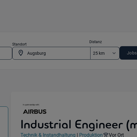
Distanz
Standort
Jobs
Industrial Engineer 
Technik & Instandhaltung) in 86179 Augsburg
Jobdetails
Remote Opti
Technik & Instandhaltung
|
Produktion
Vor Ort