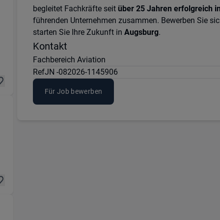
begleitet Fachkräfte seit
über 25 Jahren erfolgreich i
führenden Unternehmen zusammen. Bewerben Sie sich j
ik & Instandhaltung) in 86179 Augsburg
starten Sie Ihre Zukunft in
Augsburg
.
Kontakt
Fachbereich Aviation
Ref
JN -082026-1145906
Für Job bewerben
n & Fertigung) in 86179 Augsburg