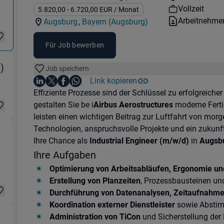
Kategorie:
Industry:
Workhours:
Vollzeit
Gehalt:
5.820,00
- 6.720,00
EUR
/ Monat
Vertragsart:
Arbeitnehme
Augsburg
,
Bayern (Augsburg)
Standorte:
Region:
Für Job bewerben
(Logistik & Transport) in 86165 Augsburg
)
Job speichern
Auf LinkedIn teilen
Auf X teilen
Auf Facebook teilen
Link kopieren
Teile diesen Job
Auf WhatsApp teilen
Einleitung
Effiziente Prozesse sind der Schlüssel zu erfolgreiche
gestalten Sie be i
Airbus Aerostructures
moderne Fert
leisten einen wichtigen Beitrag zur Luftfahrt von morg
Technologien, anspruchsvolle Projekte und ein zukunft
Ihre Chance als
Industrial Engineer (m/w/d)
in
Augsb
86165 Augsburg
Ihre Aufgaben
Optimierung von Arbeitsabläufen, Ergonomie und
Erstellung von Planzeiten
, Prozessbausteinen un
Durchführung von Datenanalysen, Zeitaufnahmen
Koordination externer Dienstleister
sowie Abstim
Administration von TiCon
und Sicherstellung der