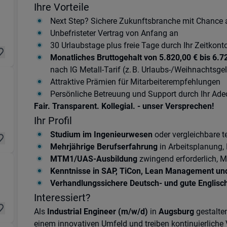
Ihre Vorteile
86165 Augsburg
Next Step? Sichere Zukunftsbranche mit Chance
Unbefristeter Vertrag von Anfang an
30 Urlaubstage plus freie Tage durch Ihr Zeitkont
Monatliches Bruttogehalt von 5.820,00 € bis 6.
nach IG Metall-Tarif (z. B. Urlaubs-/Weihnachtsge
Attraktive Prämien für Mitarbeiterempfehlungen
Persönliche Betreuung und Support durch Ihr Ad
165 Augsburg
Fair. Transparent. Kollegial. - unser Versprechen!
Ihr Profil
Studium im Ingenieurwesen
oder vergleichbare t
Mehrjährige Berufserfahrung
in Arbeitsplanung,
MTM1/UAS-Ausbildung
zwingend erforderlich, M
ogistik & Transport) in 86165 Augsburg
Kenntnisse in SAP, TiCon, Lean Management u
Verhandlungssichere Deutsch- und gute Englisc
Interessiert?
Als
Industrial Engineer (m/w/d)
in
Augsburg
gestalte
einem innovativen Umfeld und treiben kontinuierliche