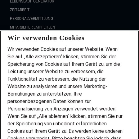
LEBENSLAUF GENERATOR
ZEITARBEIT
PERSONALVERMITTLUNG
MITARBEITER EMPFEHLEN
Wir verwenden Cookies
FAQ
Wir stellen ein!
Wir verwenden Cookies auf unserer Website. Wenn
DEINE BERUFSGRUPPE
Sie auf „Alle akzeptieren“ klicken, stimmen Sie der
DEINE LEBENSSITUATION
Speicherung von Cookies auf Ihrem Gerät zu, um die
AMAZON JOBS
Leistung unserer Website zu verbessern, die
PARTNERSHIP WITH AIRBUS
Funktionalität zu verbessern, die Nutzung der
Website zu analysieren und unsere Marketing-
INITIATIV BEWERBEN
Über Adecco
Bemühungen zu unterstützen. Ihre
personenbezogenen Daten können zur
ÜBER UNS
Personalisierung von Anzeigen verwendet werden.
STANDORTE
Wenn Sie auf „Alle ablehnen“ klicken, stimmen Sie nur
BLOG
der Speicherung von unbedingt erforderlichen
PRESSE
Cookies auf Ihrem Gerät zu. Es werden keine anderen
NEWSLETTER
Cookies verwendet. Bitte beachten Sie jedoch, dass