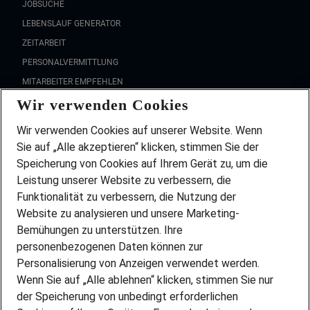
JOBSUCHE
LEBENSLAUF GENERATOR
ZEITARBEIT
PERSONALVERMITTLUNG
MITARBEITER EMPFEHLEN
Wir verwenden Cookies
FAQ
Wir stellen ein!
Wir verwenden Cookies auf unserer Website. Wenn
DEINE BERUFSGRUPPE
Sie auf „Alle akzeptieren“ klicken, stimmen Sie der
DEINE LEBENSSITUATION
Speicherung von Cookies auf Ihrem Gerät zu, um die
AMAZON JOBS
Leistung unserer Website zu verbessern, die
PARTNERSHIP WITH AIRBUS
Funktionalität zu verbessern, die Nutzung der
Website zu analysieren und unsere Marketing-
INITIATIV BEWERBEN
Über Adecco
Bemühungen zu unterstützen. Ihre
personenbezogenen Daten können zur
ÜBER UNS
Personalisierung von Anzeigen verwendet werden.
STANDORTE
Wenn Sie auf „Alle ablehnen“ klicken, stimmen Sie nur
BLOG
der Speicherung von unbedingt erforderlichen
PRESSE