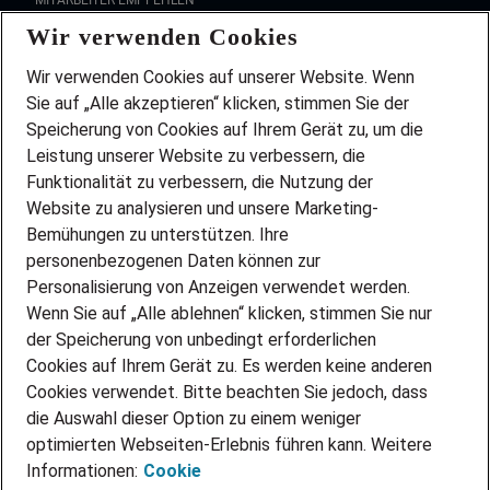
MITARBEITER EMPFEHLEN
Wir verwenden Cookies
FAQ
Wir stellen ein!
Wir verwenden Cookies auf unserer Website. Wenn
DEINE BERUFSGRUPPE
Sie auf „Alle akzeptieren“ klicken, stimmen Sie der
DEINE LEBENSSITUATION
Speicherung von Cookies auf Ihrem Gerät zu, um die
AMAZON JOBS
Leistung unserer Website zu verbessern, die
PARTNERSHIP WITH AIRBUS
Funktionalität zu verbessern, die Nutzung der
Website zu analysieren und unsere Marketing-
INITIATIV BEWERBEN
Über Adecco
Bemühungen zu unterstützen. Ihre
personenbezogenen Daten können zur
ÜBER UNS
Personalisierung von Anzeigen verwendet werden.
STANDORTE
Wenn Sie auf „Alle ablehnen“ klicken, stimmen Sie nur
BLOG
der Speicherung von unbedingt erforderlichen
PRESSE
Cookies auf Ihrem Gerät zu. Es werden keine anderen
NEWSLETTER
Cookies verwendet. Bitte beachten Sie jedoch, dass
KONTAKT
die Auswahl dieser Option zu einem weniger
optimierten Webseiten-Erlebnis führen kann. Weitere
@Adecco 2026
Informationen:
Cookie
IMPRESSUM