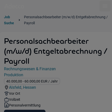
Ope
Job
Personalsachbearbeiter (m/w/d) Entgeltabrechnung /
Suche
Payroll
Personalsachbearbeiter
(m/w/d) Entgeltabrechnung /
Payroll
Jobdetails
Rechnungswesen & Finanzen
Kategorie:
Produktion
Industry:
Gehalt:
40.000,00
- 60.000,00
EUR
/ Jahr
Alsfeld
Hessen
,
Standorte:
Region:
Remote Option:
Vor Ort
Workhours:
Vollzeit
Vertragsart:
Personalvermittlung