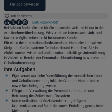
Für Job bewerben
Job speichern
Auf LinkedIn teilen
Auf X teilen
Auf Facebook teilen
Link kopieren
Teile diesen Job
Auf WhatsApp teilen
Einleitung
Bei Adecco finden Sie den für Sie passenden Job - nicht nur in der
Arbeitnehmerüberlassung. Wir vermitteln interessante Job- und
Karrieremöglichkeiten direkt bei unseren Kunden.
Für einen der international bedeutendsten Hersteller innovativer
Steig- und Gerüstsysteme für Industrie und Handel mit Sitz in
Alsfeld suchen wir aktuell und ab sofort tatkräftige Unterstützung
in Vollzeit im Bereich der Personalsachbearbeitung bzw. Lohn- und
Gehaltsabrechnung.
Ihre Aufgaben
Eigenverantwortliche Durchführung der monatlichen Lohn-
und Gehaltsabrechnung inklusive Vor- und Nacharbeiten
sowie Bescheinigungswesen
Pflege und Verwaltung der Personalstammdaten und
Betreuung des Zeitwirtschaftssystem
Kommunikation mit Sozialversicherungsträgern,
Krankenkassen und Behörden sowie Erstellung gesetzlicher
Meldungen