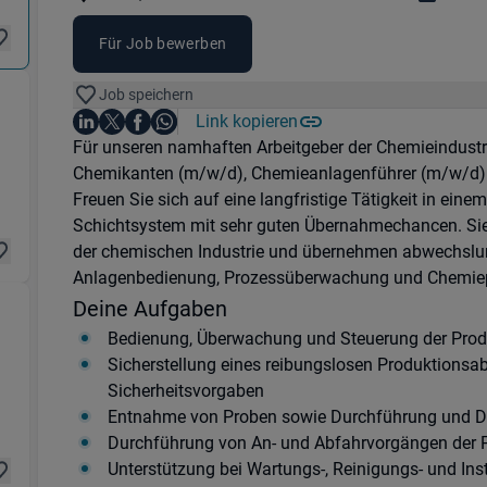
Standorte:
Region:
Für Job bewerben
Job speichern
Auf LinkedIn teilen
Auf X teilen
Auf Facebook teilen
Link kopieren
Teile diesen Job
Auf WhatsApp teilen
n 50354 Hürth , 50676 Köln
Einleitung
Für unseren namhaften Arbeitgeber der Chemieindustr
Chemikanten (m/w/d), Chemieanlagenführer (m/w/d) 
Freuen Sie sich auf eine langfristige Tätigkeit in ein
Schichtsystem mit sehr guten Übernahmechancen. Sie
der chemischen Industrie und übernehmen abwechslun
Anlagenbedienung, Prozessüberwachung und Chemiep
Deine Aufgaben
Bedienung, Überwachung und Steuerung der Prod
Sicherstellung eines reibungslosen Produktionsab
in 50354 Hürth
Sicherheitsvorgaben
Entnahme von Proben sowie Durchführung und Do
Durchführung von An- und Abfahrvorgängen der 
Unterstützung bei Wartungs-, Reinigungs- und In