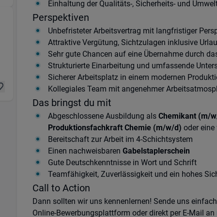
Einhaltung der Qualitäts-, Sicherheits- und Umwe
Perspektiven
Unbefristeter Arbeitsvertrag mit langfristiger Pers
tion & Fertigung) in 50354 Hürth
Attraktive Vergütung, Sichtzulagen inklusive Url
Sehr gute Chancen auf eine Übernahme durch d
Strukturierte Einarbeitung und umfassende Unter
Sicherer Arbeitsplatz in einem modernen Produkt
Kollegiales Team mit angenehmer Arbeitsatmosp
Das bringst du mit
Abgeschlossene Ausbildung als
Chemikant (m/w
Produktionsfachkraft Chemie (m/w/d)
oder eine 
Bereitschaft zur Arbeit im 4-Schichtsystem
Einen nachweisbaren
Gabelstaplerschein
Gute Deutschkenntnisse in Wort und Schrift
Teamfähigkeit, Zuverlässigkeit und ein hohes Si
Call to Action
Dann sollten wir uns kennenlernen! Sende uns einfac
Online-Bewerbungsplattform oder direkt per E-Mail an