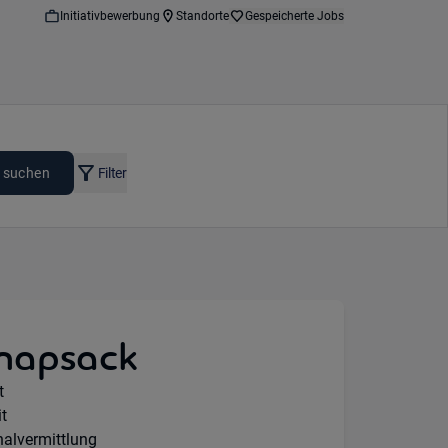
Initiativbewerbung
Standorte
Gespeicherte Jobs
 suchen
Filter
napsack
e Option:
t
ours:
it
gsart:
alvermittlung