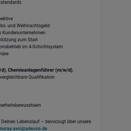
ltstandards
pektive
aubs- und Weihnachtsgeld
as Kundenunternehmen
stützung zum Start
ionsbetrieb im 4-Schichtsystem
häre
/d)
,
Chemieanlagenführer (m/w/d)
,
vergleichbare Qualifikation
cherheitsbewusstsein
h Deinen Lebenslauf – bevorzugt über unsere
nuray.avci@adecco.de