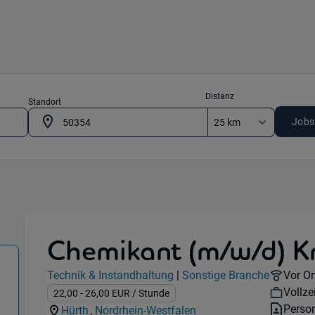
Distanz
Standort
Jobs
Chemikant (m/w/d) K
ik & Instandhaltung) in 50354 Hürth
Jobdetails
Remot
Technik & Instandhaltung
|
Sonstige Branche
Vor Or
Kategorie:
Industry:
Workh
Vollze
Gehalt:
22,00
- 26,00
EUR
/ Stunde
Vertra
Person
Hürth
,
Nordrhein-Westfalen