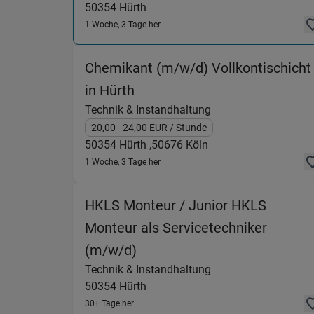
50354
Hürth
1 Woche, 3 Tage her
Chemikant (m/w/d) Vollkontischicht
(Technik & Instandhaltung) i
in Hürth
Technik & Instandhaltung
20,00
- 24,00
EUR
/ Stunde
50354
Hürth ,
50676
Köln
1 Woche, 3 Tage her
HKLS Monteur / Junior HKLS
Monteur als Servicetechniker
(Technik & Instandhaltung) 
(m/w/d)
Technik & Instandhaltung
50354
Hürth
30+ Tage her