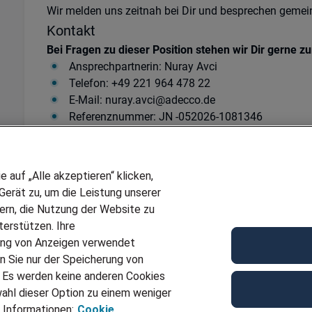
Wir melden uns zeitnah bei Dir und besprechen gemei
Kontakt
Bei Fragen zu dieser Position stehen wir Dir gerne z
Ansprechpartnerin: Nuray Avci
Telefon: +49 221 964 478 22
E-Mail: nuray.avci@adecco.de
Referenznummer: JN -052026-1081346
Ref
JN -072026-1138306
Für Job bewerben
auf „Alle akzeptieren“ klicken,
erät zu, um die Leistung unserer
sern, die Nutzung der Website zu
erstützen. Ihre
ung von Anzeigen verwendet
n Sie nur der Speicherung von
. Es werden keine anderen Cookies
ahl dieser Option zu einem weniger
 Informationen:
Cookie