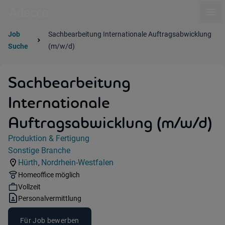
Ope
Job
Sachbearbeitung Internationale Auftragsabwicklung
Suche
(m/w/d)
Sachbearbeitung
Internationale
Auftragsabwicklung (m/w/d)
Jobdetails
Produktion & Fertigung
Kategorie:
Sonstige Branche
Industry:
Hürth
Nordrhein-Westfalen
,
Standorte:
Region:
Remote Option:
Homeoffice möglich
Workhours:
Vollzeit
Vertragsart:
Personalvermittlung
Für Job bewerben