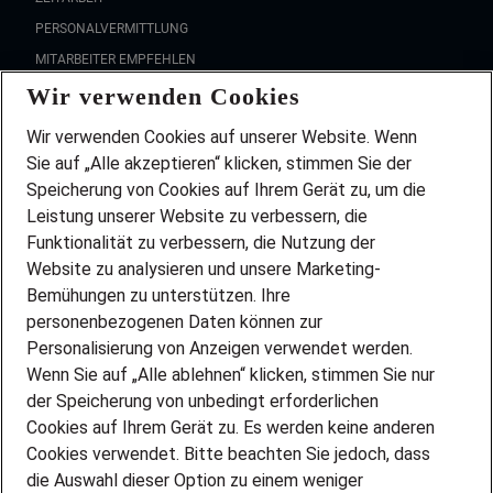
PERSONALVERMITTLUNG
MITARBEITER EMPFEHLEN
Wir verwenden Cookies
FAQ
Wir stellen ein!
Wir verwenden Cookies auf unserer Website. Wenn
DEINE BERUFSGRUPPE
Sie auf „Alle akzeptieren“ klicken, stimmen Sie der
DEINE LEBENSSITUATION
Speicherung von Cookies auf Ihrem Gerät zu, um die
AMAZON JOBS
Leistung unserer Website zu verbessern, die
PARTNERSHIP WITH AIRBUS
Funktionalität zu verbessern, die Nutzung der
Website zu analysieren und unsere Marketing-
INITIATIV BEWERBEN
Über Adecco
Bemühungen zu unterstützen. Ihre
personenbezogenen Daten können zur
ÜBER UNS
Personalisierung von Anzeigen verwendet werden.
STANDORTE
Wenn Sie auf „Alle ablehnen“ klicken, stimmen Sie nur
BLOG
der Speicherung von unbedingt erforderlichen
PRESSE
Cookies auf Ihrem Gerät zu. Es werden keine anderen
NEWSLETTER
Cookies verwendet. Bitte beachten Sie jedoch, dass
KONTAKT
die Auswahl dieser Option zu einem weniger