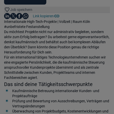
Job speichern
Auf LinkedIn teilen
Auf X teilen
Auf Facebook teilen
Link kopieren
Teile diesen Job
Auf WhatsApp teilen
Einleitung
Internationale High-Tech-Projekte | Vollzeit | Raum Köln
#unbefristete Festanstellung
Du möchtest Projekte nicht nur administrativ begleiten, sondern
aktiv zum Erfolg beitragen? Du arbeitest gerne eigenverantwortlich,
denkst kaufmännisch und behältst auch bei komplexen Abläufen
den Überblick? Dann könnte diese Position genau die richtige
Herausforderung für Dich sein.
Für ein international tätiges Technologieunternehmen suchen wir
eine engagierte Persönlichkeit, die die kaufmännische Steuerung
anspruchsvoller Kundenprojekte übernimmt und als zentrale
Schnittstelle zwischen Kunden, Projektteams und internen
Fachbereichen agiert.
Das sind deine Tätigkeitsschwerpunkte
Kaufmännische Betreuung internationaler Kunden- und
Projektaufträge
Prüfung und Bewertung von Ausschreibungen, Verträgen und
Vertragsänderungen
Überwachung von Projektbudgets, Kostenentwicklungen und