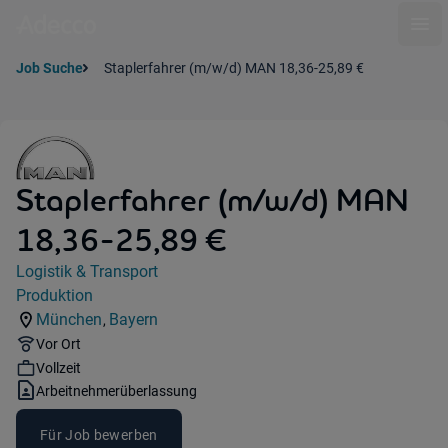
Ope
Job Suche
Staplerfahrer (m/w/d) MAN 18,36-25,89 €
Staplerfahrer (m/w/d) MAN
18,36-25,89 €
Jobdetails
Logistik & Transport
Kategorie:
Produktion
Industry:
München
Bayern
,
Standorte:
Region:
Remote Option:
Vor Ort
Workhours:
Vollzeit
Vertragsart:
Arbeitnehmerüberlassung
Für Job bewerben