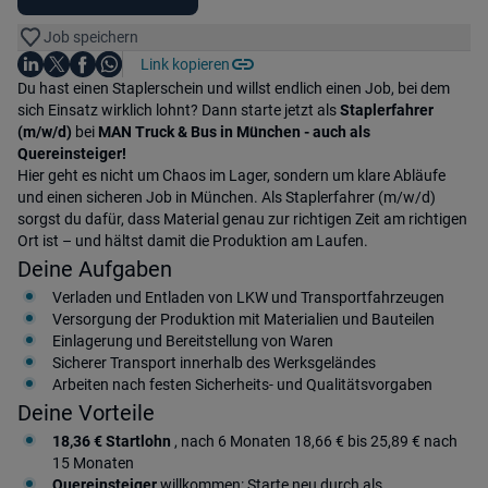
Job speichern
Auf LinkedIn teilen
Auf X teilen
Auf Facebook teilen
Link kopieren
Teile diesen Job
Auf WhatsApp teilen
Einleitung
Du hast einen Staplerschein und willst endlich einen Job, bei dem
sich Einsatz wirklich lohnt? Dann starte jetzt als
Staplerfahrer
(m/w/d)
bei
MAN Truck & Bus in München - auch als
Quereinsteiger!
Hier geht es nicht um Chaos im Lager, sondern um klare Abläufe
und einen sicheren Job in München. Als Staplerfahrer (m/w/d)
sorgst du dafür, dass Material genau zur richtigen Zeit am richtigen
Ort ist – und hältst damit die Produktion am Laufen.
Deine Aufgaben
Verladen und Entladen von LKW und Transportfahrzeugen
Versorgung der Produktion mit Materialien und Bauteilen
Einlagerung und Bereitstellung von Waren
Sicherer Transport innerhalb des Werksgeländes
Arbeiten nach festen Sicherheits- und Qualitätsvorgaben
Deine Vorteile
18,36 € Startlohn
, nach 6 Monaten 18,66 € bis 25,89 € nach
15 Monaten
Quereinsteiger
willkommen: Starte neu durch als