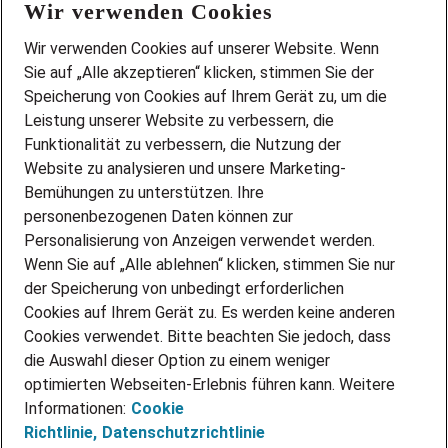
Wir verwenden Cookies
FAQ
Wir stellen ein!
Wir verwenden Cookies auf unserer Website. Wenn
DEINE BERUFSGRUPPE
Sie auf „Alle akzeptieren“ klicken, stimmen Sie der
DEINE LEBENSSITUATION
Speicherung von Cookies auf Ihrem Gerät zu, um die
AMAZON JOBS
Leistung unserer Website zu verbessern, die
PARTNERSHIP WITH AIRBUS
Funktionalität zu verbessern, die Nutzung der
Website zu analysieren und unsere Marketing-
INITIATIV BEWERBEN
Über Adecco
Bemühungen zu unterstützen. Ihre
personenbezogenen Daten können zur
ÜBER UNS
Personalisierung von Anzeigen verwendet werden.
STANDORTE
Wenn Sie auf „Alle ablehnen“ klicken, stimmen Sie nur
BLOG
der Speicherung von unbedingt erforderlichen
PRESSE
Cookies auf Ihrem Gerät zu. Es werden keine anderen
NEWSLETTER
Cookies verwendet. Bitte beachten Sie jedoch, dass
KONTAKT
die Auswahl dieser Option zu einem weniger
optimierten Webseiten-Erlebnis führen kann. Weitere
@Adecco 2026
Informationen:
Cookie
IMPRESSUM
Richtlinie,
Datenschutzrichtlinie
DATENSCHUTZ