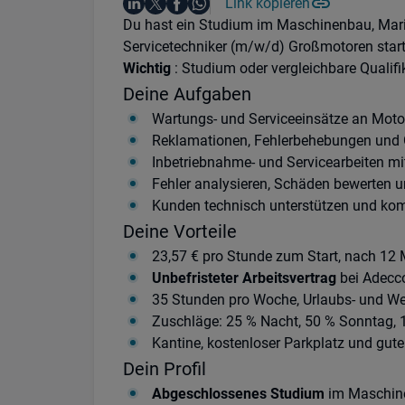
Auf LinkedIn teilen
Auf X teilen
Auf Facebook teilen
Link kopieren
Teile diesen Job
Auf WhatsApp teilen
Einleitung
Du hast ein Studium im Maschinenbau, Marin
Servicetechniker (m/w/d) Großmotoren start
Wichtig
: Studium oder vergleichbare Qualifik
Deine Aufgaben
Wartungs- und Serviceeinsätze an Moto
Reklamationen, Fehlerbehebungen und 
Inbetriebnahme- und Servicearbeiten mit
Fehler analysieren, Schäden bewerten 
Kunden technisch unterstützen und kom
Deine Vorteile
23,57 € pro Stunde zum Start, nach 12 
Unbefristeter Arbeitsvertrag
bei Adecc
35 Stunden pro Woche, Urlaubs- und W
Zuschläge: 25 % Nacht, 50 % Sonntag, 
Kantine, kostenloser Parkplatz und gut
Dein Profil
Abgeschlossenes Studium
im Maschine