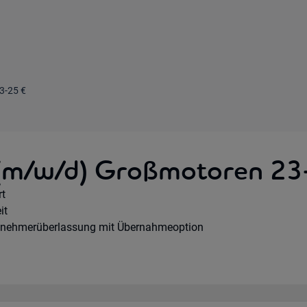
3-25 €
 (m/w/d) Großmotoren 23
e Option:
rt
hours:
it
agsart:
tnehmerüberlassung mit Übernahmeoption