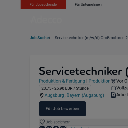
Für Jobsuchende
Für Unternehmen
Job Suche
Servicetechniker (m/w/d) Großmotoren 2
Servicetechniker
Jobdetails
Remot
Produktion & Fertigung
|
Produktion
Vor O
Kategorie:
Industry:
Work
Vollze
Gehalt:
23,75
- 25,90
EUR
/ Stunde
Vertr
Arbei
Augsburg
,
Bayern (Augsburg)
Standorte:
Region:
Für Job bewerben
Job speichern