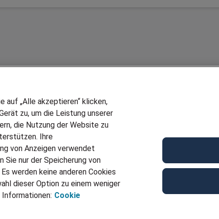
auf „Alle akzeptieren“ klicken,
erät zu, um die Leistung unserer
sern, die Nutzung der Website zu
erstützen. Ihre
Wir stellen ein!
ung von Anzeigen verwendet
E
DEINE BERUFSGRUPPE
n Sie nur der Speicherung von
UF GENERATOR
DEINE LEBENSSITUATION
. Es werden keine anderen Cookies
T
AMAZON JOBS
ahl dieser Option zu einem weniger
VERMITTLUNG
PARTNERSHIP WITH AIRBUS
 Informationen:
Cookie
TER EMPFEHLEN
INITIATIV BEWERBEN