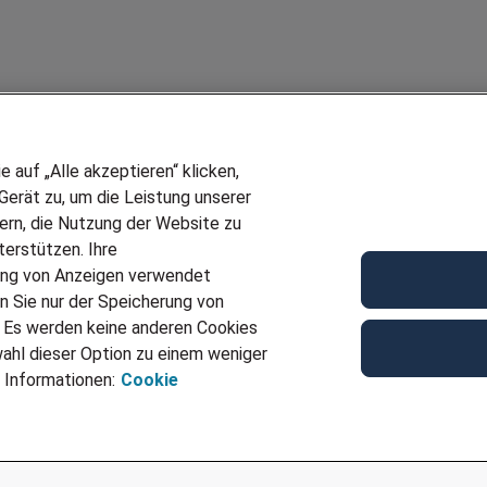
auf „Alle akzeptieren“ klicken,
erät zu, um die Leistung unserer
sern, die Nutzung der Website zu
erstützen. Ihre
Wir stellen ein!
ung von Anzeigen verwendet
E
DEINE BERUFSGRUPPE
n Sie nur der Speicherung von
UF GENERATOR
DEINE LEBENSSITUATION
. Es werden keine anderen Cookies
T
AMAZON JOBS
ahl dieser Option zu einem weniger
VERMITTLUNG
PARTNERSHIP WITH AIRBUS
 Informationen:
Cookie
TER EMPFEHLEN
INITIATIV BEWERBEN