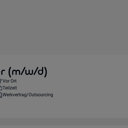
er (m/w/d)
Remote Option:
Vor Ort
Workhours:
Teilzeit
Vertragsart:
Werkvertrag/Outsourcing