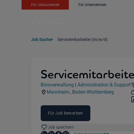
Für Jobsuchende
Für Unternehmen
Job Suche
Servicemitarbeiter (m/w/d)
Servicemitarbeit
Jobdetails
Büroverwaltung
|
Administration & Support
Kategorie:
Industry:
Mannheim
,
Baden-Württemberg
Standorte:
Region:
Für Job bewerben
Job speichern