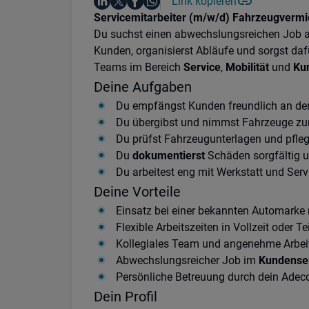
Auf LinkedIn teilen
Auf X teilen
Auf Facebook teilen
Link kopieren
Teile diesen Job
Auf WhatsApp teilen
Einleitung
Servicemitarbeiter (m/w/d) Fahrzeugvermie
Du suchst einen abwechslungsreichen Job 
Kunden, organisierst Abläufe und sorgst dafür
Teams im Bereich
Service
,
Mobilität
und
Ku
Deine Aufgaben
Du empfängst Kunden freundlich an der
Du übergibst und nimmst Fahrzeuge zur
Du prüfst Fahrzeugunterlagen und pfle
Du
dokumentierst
Schäden sorgfältig 
Du arbeitest eng mit Werkstatt und S
Deine Vorteile
Einsatz bei einer bekannten Automarke 
Flexible Arbeitszeiten in Vollzeit oder Te
Kollegiales Team und angenehme Arbe
Abwechslungsreicher Job im
Kundense
Persönliche Betreuung durch dein Ade
Dein Profil