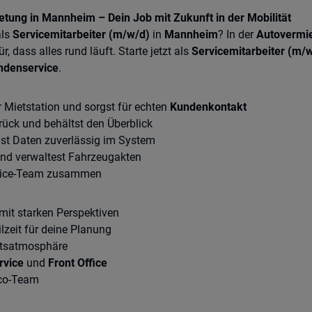
tung in Mannheim – Dein Job mit Zukunft in der Mobilität
als
Servicemitarbeiter (m/w/d)
in
Mannheim
? In der
Autovermi
, dass alles rund läuft. Starte jetzt als
Servicemitarbeiter (m/
ndenservice
.
 Mietstation und sorgst für echten
Kundenkontakt
ück und behältst den Überblick
gst Daten zuverlässig im System
und verwaltest Fahrzeugakten
ervice-Team zusammen
mit starken Perspektiven
ilzeit für deine Planung
itsatmosphäre
rvice
und
Front Office
cco-Team