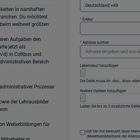
hkeiten in namhaften
ranchen. Du möchtest
*
E-Mail
 beim weltweit größten
hreren Aufgaben den
*
Adresse suchen
rte jetzt als
/d) in Cottbus und
ministrativen Bereich
Lebenslauf hinzufügen
Die Datei muss im .doc-, .docx- oder
administrativer Prozesse
Weitere Dateien hinzufügen
owie der Lehrausbilder
Laden Sie bis zu 3 zusätzliche Datei
 von
n Weiterbildungen für
Ich bin mir bewusst, dass meine persönlichen Daten in einer europäischen
*
Bewerberdatenbank der Adecco 
Mitarbeiter in