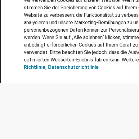
Wir verwenden Cookies auf unserer Website. Wenn Sie 
Software
stimmen Sie der Speicherung von Cookies auf Ihrem G
Ausgeprägte Kommunikationsfähigkeit u
Website zu verbessern, die Funktionalität zu verbes
Strukturierte, analytische und eigenstä
analysieren und unsere Marketing-Bemühungen zu unt
Freude an Organisation und administrat
personenbezogenen Daten können zur Personalisier
Abschluss
werden. Wenn Sie auf „Alle ablehnen“ klicken, stimme
unbedingt erforderlichen Cookies auf Ihrem Gerät zu
Bewirb Dich jetzt als Sachbearbeiter Aus- u
verwendet. Bitte beachten Sie jedoch, dass die Ausw
in Cottbus und werde Teil eines engagierten
optimierten Webseiten-Erlebnis führen kann. Weitere
Bitte sende uns Deinen Lebenslauf bevorzugt
Richtlinie,
Datenschutzrichtlinie
Bewerbungsplattform oder über die angegeb
wir setzen uns mit Dir in Verbindung. Wir fr
Bewerbung von Menschen, die zur Vielfalt 
beitragen.
Kontakt
Gerne steht Dir Gina Bodenschatz für weiter
Position JN -052026-1038116 unter 03573/
gina.bodenschatz@adecco.de
zur Verfügun
Ref
JN -052026-1038116