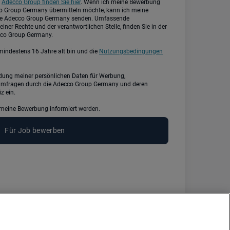
r
Adecco Group finden Sie hier
. Wenn ich meine Bewerbung
cco Group Germany übermitteln möchte, kann ich meine
ie Adecco Group Germany senden. Umfassende
iner Rechte und der verantwortlichen Stelle, finden Sie in der
co Group Germany.
h mindestens 16 Jahre alt bin und die
Nutzungsbedingungen
mfragen durch die Adecco Group Germany und deren
z ein.
meine Bewerbung informiert werden.
Für Job bewerben