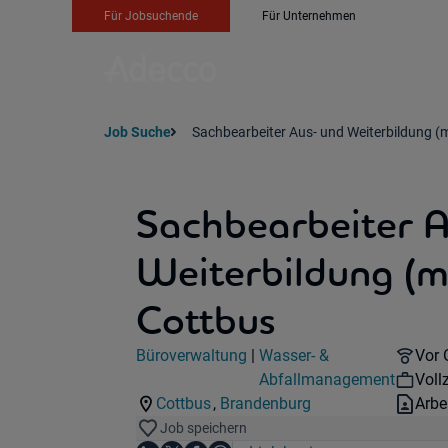
Für Jobsuchende
Für Unternehmen
Job Suche
Sachbearbeiter Aus- und Weiterbildung (
Sachbearbeiter 
Weiterbildung (m
Cottbus
Jobdetails
Remo
Büroverwaltung
|
Wasser- &
Vor 
Kategorie:
Industry:
Wor
Abfallmanagement
Vollz
Vert
Cottbus
,
Brandenburg
Arbe
Standorte:
Region:
Job speichern