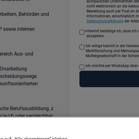
europäischen Unternehmen de
nicht elektronisch an die Ade
Bewerbung auch per Post an d
rbeitern, Behörden und
Informationen, einschließlich me
Datenschutzerklärung
der Adec
P sowie internen
Hiermit bestätige ich, dass ic
*
akzeptiere.
Ich willige hiermit in die Verwendung meiner persönlichen Daten für Werbung,
Marktforschung und Meinungsu
ereich Aus- und
Muttergesellschaft in der Schwei
Ich möchte per WhatsApp über 
 Einarbeitung
ntscheidungswege
unftsorientierten
che Berufsausbildung, z.
/w/d) oder vergleichbar
icrosoft-Office
ternehmensinterner