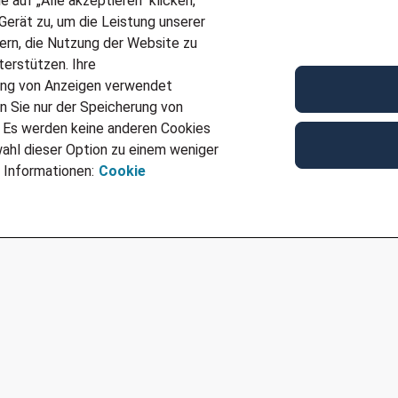
auf „Alle akzeptieren“ klicken,
erät zu, um die Leistung unserer
nd sicheres Auftreten
sern, die Nutzung der Website zu
ndige Arbeitsweise
erstützen. Ihre
iven Tätigkeiten
ung von Anzeigen verwendet
n Sie nur der Speicherung von
. Es werden keine anderen Cookies
nd Weiterbildung (m/w/d)
ahl dieser Option zu einem weniger
 Teams!
 Informationen:
Cookie
 über unsere Online-
ene E-Mail-Adresse und
euen uns über die
unseres Unternehmens
e Fragen zu dieser
810510 oder
g.