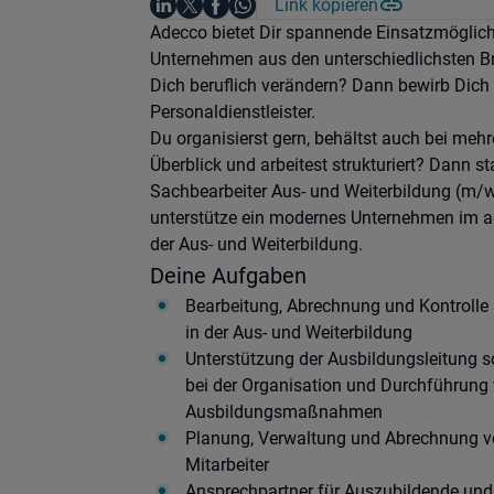
Auf LinkedIn teilen
Auf X teilen
Auf Facebook teilen
Link kopieren
Teile diesen Job
Auf WhatsApp teilen
Einleitung
Adecco bietet Dir spannende Einsatzmöglic
Unternehmen aus den unterschiedlichsten B
Dich beruflich verändern? Dann bewirb Dich
Personaldienstleister.
Du organisierst gern, behältst auch bei me
Überblick und arbeitest strukturiert? Dann sta
Sachbearbeiter Aus- und Weiterbildung (m/w
unterstütze ein modernes Unternehmen im ad
der Aus- und Weiterbildung.
Deine Aufgaben
Bearbeitung, Abrechnung und Kontrolle 
in der Aus- und Weiterbildung
Unterstützung der Ausbildungsleitung s
bei der Organisation und Durchführung
Ausbildungsmaßnahmen
Planung, Verwaltung und Abrechnung vo
Mitarbeiter
Ansprechpartner für Auszubildende und 