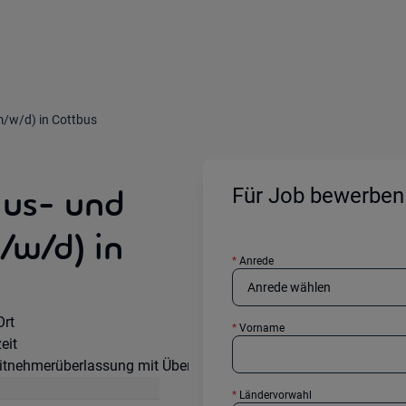
m/w/d) in Cottbus
Aus- und
Für Job bewerben
/w/d) in
*
Anrede
te Option:
Ort
*
Vorname
khours:
eit
ragsart:
itnehmerüberlassung mit Übernahmeoption
*
Ländervorwahl