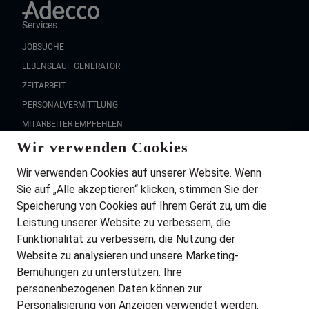
Services
JOBSUCHE
LEBENSLAUF GENERATOR
ZEITARBEIT
PERSONALVERMITTLUNG
MITARBEITER EMPFEHLEN
Wir verwenden Cookies
FAQ
Wir stellen ein!
Wir verwenden Cookies auf unserer Website. Wenn
DEINE BERUFSGRUPPE
Sie auf „Alle akzeptieren“ klicken, stimmen Sie der
DEINE LEBENSSITUATION
Speicherung von Cookies auf Ihrem Gerät zu, um die
AMAZON JOBS
Leistung unserer Website zu verbessern, die
PARTNERSHIP WITH AIRBUS
Funktionalität zu verbessern, die Nutzung der
Website zu analysieren und unsere Marketing-
INITIATIV BEWERBEN
Über Adecco
Bemühungen zu unterstützen. Ihre
personenbezogenen Daten können zur
ÜBER UNS
Personalisierung von Anzeigen verwendet werden.
STANDORTE