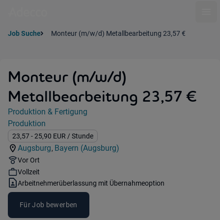
Ope
Job Suche
Monteur (m/w/d) Metallbearbeitung 23,57 €
Monteur (m/w/d)
Metallbearbeitung 23,57 €
Jobdetails
Produktion & Fertigung
Kategorie:
Produktion
Industry:
Gehalt:
23,57
- 25,90
EUR
/ Stunde
Augsburg
Bayern (Augsburg)
,
Standorte:
Region:
Remote Option:
Vor Ort
Workhours:
Vollzeit
Vertragsart:
Arbeitnehmerüberlassung mit Übernahmeoption
Für Job bewerben