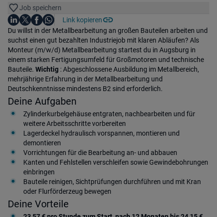
Job speichern
Auf LinkedIn teilen
Auf X teilen
Auf Facebook teilen
Link kopieren
Teile diesen Job
Auf WhatsApp teilen
Einleitung
Du willst in der Metallbearbeitung an großen Bauteilen arbeiten und
suchst einen gut bezahlten Industriejob mit klaren Abläufen? Als
Monteur (m/w/d) Metallbearbeitung startest du in Augsburg in
einem starken Fertigungsumfeld für Großmotoren und technische
Bauteile.
Wichtig
: Abgeschlossene Ausbildung im Metallbereich,
mehrjährige Erfahrung in der Metallbearbeitung und
Deutschkenntnisse mindestens B2 sind erforderlich.
Deine Aufgaben
Zylinderkurbelgehäuse entgraten, nachbearbeiten und für
weitere Arbeitsschritte vorbereiten
Lagerdeckel hydraulisch vorspannen, montieren und
demontieren
Vorrichtungen für die Bearbeitung an- und abbauen
Kanten und Fehlstellen verschleifen sowie Gewindebohrungen
einbringen
Bauteile reinigen, Sichtprüfungen durchführen und mit Kran
oder Flurförderzeug bewegen
Deine Vorteile
23,57 € pro Stunde zum Start, nach 12 Monaten bis 24,15 €