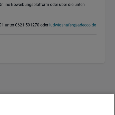
 Online-Bewerbungsplatform oder über die unten
591 unter 0621 591270 oder
ludwigshafen@adecco.de