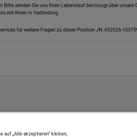
n! Bitte senden Sie uns Ihren Lebenslauf bevorzugt über unsere
ns mit Ihnen in Verbindung.
rvices für weitere Fragen zu dieser Position JN -052026-1037
auf „Alle akzeptieren“ klicken,