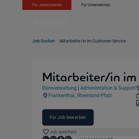
Für Jobsuchende
Für Unternehmen
Job Suche
Mitarbeiter/in im Customer Service
Mitarbeiter/in im
Jobdetails
Büroverwaltung
|
Administration & Support
Kategorie:
Industry:
Frankenthal
,
Rheinland-Pfalz
Standorte:
Region:
Für Job bewerben
Job speichern