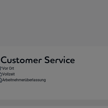
 Customer Service
Remote Option:
Vor Ort
Workhours:
Vollzeit
Vertragsart:
Arbeitnehmerüberlassung