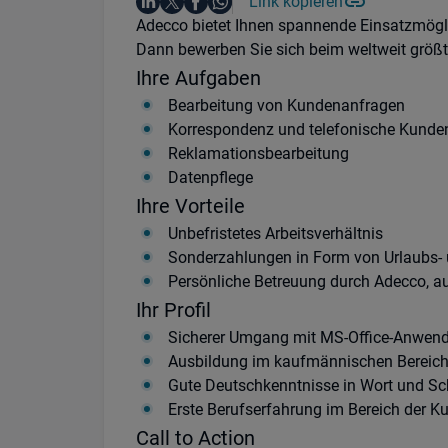
Auf LinkedIn teilen
Auf X teilen
Auf Facebook teilen
Link kopieren
Teile diesen Job
Auf WhatsApp teilen
Einleitung
Adecco bietet Ihnen spannende Einsatzmögli
Dann bewerben Sie sich beim weltweit größte
Ihre Aufgaben
Bearbeitung von Kundenanfragen
Korrespondenz und telefonische Kunde
Reklamationsbearbeitung
Datenpflege
Ihre Vorteile
Unbefristetes Arbeitsverhältnis
Sonderzahlungen in Form von Urlaubs-
Persönliche Betreuung durch Adecco, 
Ihr Profil
Sicherer Umgang mit MS-Office-Anwen
Ausbildung im kaufmännischen Bereich o
Gute Deutschkenntnisse in Wort und Sch
Erste Berufserfahrung im Bereich der 
Call to Action