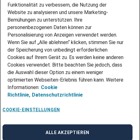
PARTNERSHIP WITH AIRBUS
Funktionalität zu verbessern, die Nutzung der
Website zu analysieren und unsere Marketing-
INITIATIV BEWERBEN
Über Adecco
Bemühungen zu unterstützen. Ihre
personenbezogenen Daten können zur
ÜBER UNS
Personalisierung von Anzeigen verwendet werden.
STANDORTE
Wenn Sie auf „Alle ablehnen“ klicken, stimmen Sie nur
BLOG
der Speicherung von unbedingt erforderlichen
PRESSE
Cookies auf Ihrem Gerät zu. Es werden keine anderen
NEWSLETTER
Cookies verwendet. Bitte beachten Sie jedoch, dass
KONTAKT
die Auswahl dieser Option zu einem weniger
optimierten Webseiten-Erlebnis führen kann. Weitere
@Adecco 2026
Informationen:
Cookie
IMPRESSUM
Richtlinie,
Datenschutzrichtlinie
DATENSCHUTZ
AGB
NUTZUNGSBEDINGUNGEN
COOKIE-EINSTELLUNGEN
COOKIE-RICHTLINIEN
COOKIE-EINSTELLUNGEN
CODE OF CONDUCT
BESCHWERDESTELLE
ALLE AKZEPTIEREN