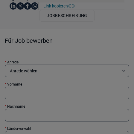
Auf LinkedIn teilen
Auf X teilen
Auf Facebook teilen
Link kopieren
Teile diesen Job
Auf WhatsApp teilen
JOBBESCHREIBUNG
Für Job bewerben
*
Anrede
*
Vorname
*
Nachname
*
Ländervorwahl