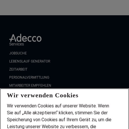
Services
JOBSUCHE
LEBENSLAUF GENERATOR
ZEITARBEIT
PERSONALVERMITTLUNG
MITARBEITER EMPFEHLEN
Wir verwenden Cookies
FAQ
Wir stellen ein!
Wir verwenden Cookies auf unserer Website. Wenn
DEINE BERUFSGRUPPE
Sie auf „Alle akzeptieren“ klicken, stimmen Sie der
DEINE LEBENSSITUATION
Speicherung von Cookies auf Ihrem Gerät zu, um die
AMAZON JOBS
Leistung unserer Website zu verbessern, die