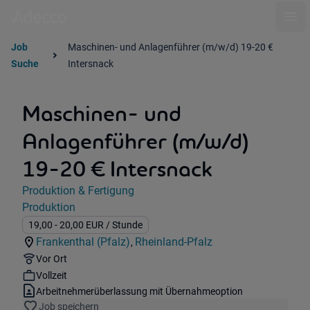
Ope
Job
Maschinen- und Anlagenführer (m/w/d) 19-20 €
Suche
Intersnack
Maschinen- und
Anlagenführer (m/w/d)
19-20 € Intersnack
Jobdetails
Produktion & Fertigung
Kategorie:
Produktion
Industry:
Gehalt:
19,00
- 20,00
EUR
/ Stunde
Frankenthal (Pfalz)
Rheinland-Pfalz
,
Standorte:
Region:
Remote Option:
Vor Ort
Workhours:
Vollzeit
Vertragsart:
Arbeitnehmerüberlassung mit Übernahmeoption
Job speichern