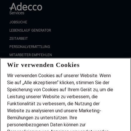
Services
JOBSUCHE
LEBENSLAUF GENERATOR
ZEITARBEIT
PERSONALVERMITTLUNG
MITARBEITER EMPFEHLEN
Wir verwenden Cookies
FAQ
Wir stellen ein!
Wir verwenden Cookies auf unserer Website. Wenn
DEINE BERUFSGRUPPE
Sie auf „Alle akzeptieren“ klicken, stimmen Sie der
DEINE LEBENSSITUATION
Speicherung von Cookies auf Ihrem Gerät zu, um die
AMAZON JOBS
Leistung unserer Website zu verbessern, die
PARTNERSHIP WITH AIRBUS
Funktionalität zu verbessern, die Nutzung der
Website zu analysieren und unsere Marketing-
INITIATIV BEWERBEN
Über Adecco
Bemühungen zu unterstützen. Ihre
personenbezogenen Daten können zur
ÜBER UNS