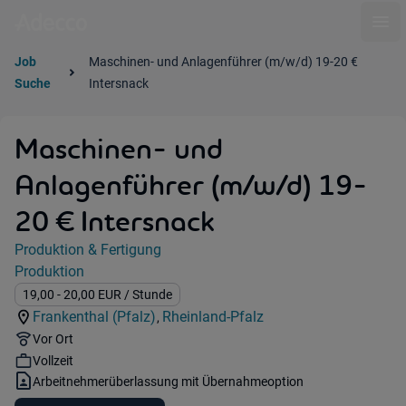
Ope
Job
Maschinen- und Anlagenführer (m/w/d) 19-20 €
Suche
Intersnack
Maschinen- und
Anlagenführer (m/w/d) 19-
20 € Intersnack
Jobdetails
Produktion & Fertigung
Kategorie:
Produktion
Industry:
Gehalt:
19,00
- 20,00
EUR
/ Stunde
Frankenthal (Pfalz)
Rheinland-Pfalz
,
Standorte:
Region:
Remote Option:
Vor Ort
Workhours:
Vollzeit
Vertragsart:
Arbeitnehmerüberlassung mit Übernahmeoption