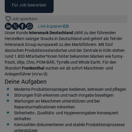
Für Job bewerben
Job speichern
Auf LinkedIn teilen
Auf X teilen
Auf Facebook teilen
Link kopieren
Teile diesen Job
Auf WhatsApp teilen
Einleitung
Unser Kunde
Intersnack Deutschland
zählt zu den führenden
Herstellern salziger Snacks in Deutschland und gehört als Teil der
Intersnack Group europaweit zu den Marktführern. Mit fünf
deutschen Produktionsstandorten und der Zentrale in Köln stehen
rund 1.800 Mitarbeiter*innen hinter bekannten Marken wie funny-
frisch, ültje, Chio, POM-BÄR, Tyrrells und Whole Earth. Für den
Standort
Frankenthal
suchen wir ab sofort Maschinen- und
Anlagenführer (m/w/d).
Deine Aufgaben
Moderne Produktionsanlagen bedienen, betreuen und pflegen
Störungen früh erkennen und nach Vorgabe beseitigen
Wartungen an Maschinen unterstützen und bei
Reparaturmaßnahmen mitwirken
Sicherheits-, Qualitäts- und Hygienevorgaben konsequent
einhalten
Kennzahlen dokumentieren und stabile Produktionsprozesse
unterstützen