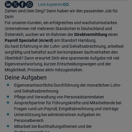
Auf LinkedIn teilen
Auf X teilen
Auf Facebook teilen
Link kopieren
Teile diesen Job
Auf WhatsApp teilen
Einleitung
Zahlen sind Dein Ding? Dann haben wir den passenden Job für
Dich!
Für unseren Kunden, ein erfolgreiches und wachstumsstarkes
Unternehmen mit mehreren Standorten in Deutschland und
Österreich, suchen wir im Rahmen der
Direktvermittlung
einen
Payroll Specialist (m/w/d)
am Standort Hamburg.
Du hast Erfahrung in der Lohn- und Gehaltsabrechnung, arbeitest
sorgfältig und behältst auch bei komplexen Sachverhalten den
Überblick? Dann erwartet Dich eine spannende Aufgabe mit viel
Eigenverantwortung, kurzen Entscheidungswegen und der
Möglichkeit, Prozesse aktiv mitzugestalten.
Deine Aufgaben
Eigenverantwortliche Durchführung der monatlichen Lohn-
und Gehaltsabrechnung
Pflege und Verwaltung von Personalstammdaten
Ansprechpartner für Führungskräfte und Mitarbeitende bei
Fragen rund um Payroll, Entgeltabrechnung und Verträge
Unterstützung bei administrativen Aufgaben im
Personalbereich
Mitarbeit bei Buchhaltungsthemen und der