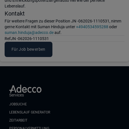
und Entwicklungspotenzial genauso viel wie der perfekte
Lebenslauf.
Kontakt
Für weitere Fragen zu dieser Position JN -062026-1110531, nimm
gerne Kontakt mit Suman Hinduja unter
+4940534595288
oder
suman.hinduja@adecco.de
auf.
Ref
JN -062026-1110531
Für Job bewerben
Services
JOBSUCHE
LEBENSLAUF GENERATOR
ZEITARBEIT
PERSONALVERMITTLUNG