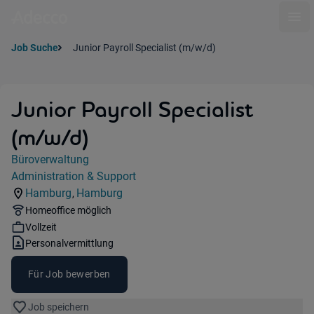
Ope
Job Suche
Junior Payroll Specialist (m/w/d)
Junior Payroll Specialist
(m/w/d)
Jobdetails
Büroverwaltung
Kategorie:
Administration & Support
Industry:
Hamburg
Hamburg
,
Standorte:
Region:
Remote Option:
Homeoffice möglich
Workhours:
Vollzeit
Vertragsart:
Personalvermittlung
Für Job bewerben
Job speichern