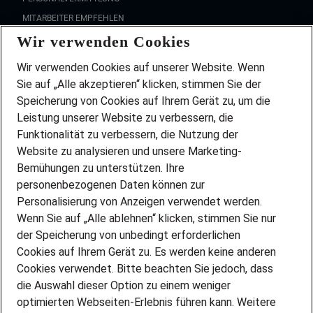
MITARBEITER EMPFEHLEN
Wir verwenden Cookies
FAQ
Wir stellen ein!
Wir verwenden Cookies auf unserer Website. Wenn
DEINE BERUFSGRUPPE
Sie auf „Alle akzeptieren“ klicken, stimmen Sie der
DEINE LEBENSSITUATION
Speicherung von Cookies auf Ihrem Gerät zu, um die
AMAZON JOBS
Leistung unserer Website zu verbessern, die
PARTNERSHIP WITH AIRBUS
Funktionalität zu verbessern, die Nutzung der
Website zu analysieren und unsere Marketing-
INITIATIV BEWERBEN
Über Adecco
Bemühungen zu unterstützen. Ihre
personenbezogenen Daten können zur
ÜBER UNS
Personalisierung von Anzeigen verwendet werden.
STANDORTE
Wenn Sie auf „Alle ablehnen“ klicken, stimmen Sie nur
BLOG
der Speicherung von unbedingt erforderlichen
PRESSE
Cookies auf Ihrem Gerät zu. Es werden keine anderen
NEWSLETTER
Cookies verwendet. Bitte beachten Sie jedoch, dass
KONTAKT
die Auswahl dieser Option zu einem weniger
optimierten Webseiten-Erlebnis führen kann. Weitere