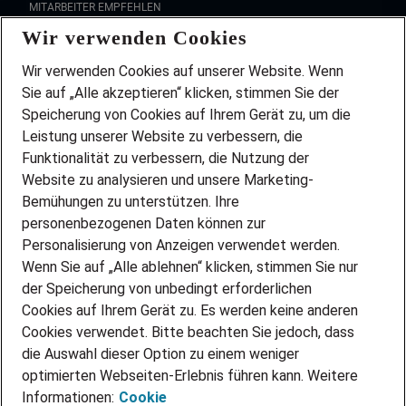
MITARBEITER EMPFEHLEN
Wir verwenden Cookies
FAQ
Wir stellen ein!
Wir verwenden Cookies auf unserer Website. Wenn
DEINE BERUFSGRUPPE
Sie auf „Alle akzeptieren“ klicken, stimmen Sie der
DEINE LEBENSSITUATION
Speicherung von Cookies auf Ihrem Gerät zu, um die
AMAZON JOBS
Leistung unserer Website zu verbessern, die
PARTNERSHIP WITH AIRBUS
Funktionalität zu verbessern, die Nutzung der
Website zu analysieren und unsere Marketing-
INITIATIV BEWERBEN
Über Adecco
Bemühungen zu unterstützen. Ihre
personenbezogenen Daten können zur
ÜBER UNS
Personalisierung von Anzeigen verwendet werden.
STANDORTE
Wenn Sie auf „Alle ablehnen“ klicken, stimmen Sie nur
BLOG
der Speicherung von unbedingt erforderlichen
PRESSE
Cookies auf Ihrem Gerät zu. Es werden keine anderen
NEWSLETTER
Cookies verwendet. Bitte beachten Sie jedoch, dass
KONTAKT
die Auswahl dieser Option zu einem weniger
optimierten Webseiten-Erlebnis führen kann. Weitere
@Adecco 2026
Informationen:
Cookie