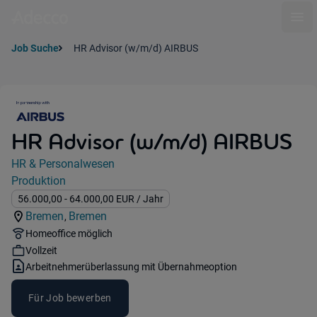
Ope
Job Suche
HR Advisor (w/m/d) AIRBUS
HR Advisor (w/m/d) AIRBUS
Jobdetails
HR & Personalwesen
Kategorie:
Produktion
Industry:
Gehalt:
56.000,00
- 64.000,00
EUR
/ Jahr
Bremen
Bremen
,
Standorte:
Region:
Remote Option:
Homeoffice möglich
Workhours:
Vollzeit
Vertragsart:
Arbeitnehmerüberlassung mit Übernahmeoption
Für Job bewerben