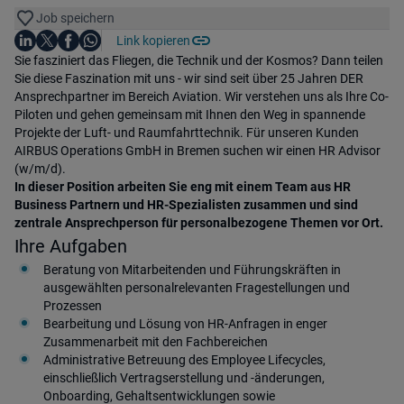
Job speichern
Auf LinkedIn teilen
Auf X teilen
Auf Facebook teilen
Link kopieren
Teile diesen Job
Auf WhatsApp teilen
Einleitung
Sie fasziniert das Fliegen, die Technik und der Kosmos? Dann teilen
Sie diese Faszination mit uns - wir sind seit über 25 Jahren DER
Ansprechpartner im Bereich Aviation. Wir verstehen uns als Ihre Co-
Piloten und gehen gemeinsam mit Ihnen den Weg in spannende
Projekte der Luft- und Raumfahrttechnik. Für unseren Kunden
AIRBUS Operations GmbH in Bremen suchen wir einen HR Advisor
(w/m/d).
In dieser Position arbeiten Sie eng mit einem Team aus HR
Business Partnern und HR-Spezialisten zusammen und sind
zentrale Ansprechperson für personalbezogene Themen vor Ort.
Ihre Aufgaben
Beratung von Mitarbeitenden und Führungskräften in
ausgewählten personalrelevanten Fragestellungen und
Prozessen
Bearbeitung und Lösung von HR-Anfragen in enger
Zusammenarbeit mit den Fachbereichen
Administrative Betreuung des Employee Lifecycles,
einschließlich Vertragserstellung und -änderungen,
Onboarding, Gehaltsentwicklungen sowie