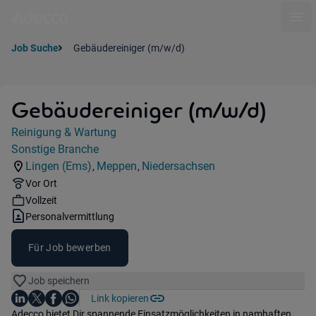
Ope
Job Suche
Gebäudereiniger (m/w/d)
Gebäudereiniger (m/w/d)
Jobdetails
Reinigung & Wartung
Kategorie:
Sonstige Branche
Industry:
Lingen (Ems)
Meppen
Niedersachsen
,
,
Standorte:
Standorte:
Region:
Remote Option:
Vor Ort
Workhours:
Vollzeit
Vertragsart:
Personalvermittlung
Für Job bewerben
Job speichern
Auf LinkedIn teilen
Auf X teilen
Auf Facebook teilen
Link kopieren
Teile diesen Job
Auf WhatsApp teilen
Einleitung
Adecco bietet Dir spannende Einsatzmöglichkeiten in namhaften