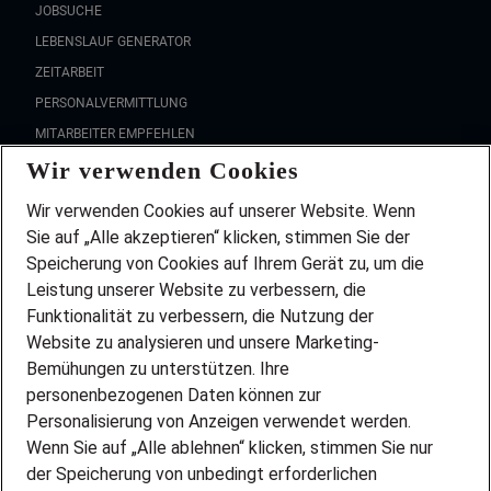
JOBSUCHE
LEBENSLAUF GENERATOR
ZEITARBEIT
PERSONALVERMITTLUNG
MITARBEITER EMPFEHLEN
Wir verwenden Cookies
FAQ
Wir stellen ein!
Wir verwenden Cookies auf unserer Website. Wenn
DEINE BERUFSGRUPPE
Sie auf „Alle akzeptieren“ klicken, stimmen Sie der
DEINE LEBENSSITUATION
Speicherung von Cookies auf Ihrem Gerät zu, um die
AMAZON JOBS
Leistung unserer Website zu verbessern, die
PARTNERSHIP WITH AIRBUS
Funktionalität zu verbessern, die Nutzung der
Website zu analysieren und unsere Marketing-
INITIATIV BEWERBEN
Über Adecco
Bemühungen zu unterstützen. Ihre
personenbezogenen Daten können zur
ÜBER UNS
Personalisierung von Anzeigen verwendet werden.
STANDORTE
Wenn Sie auf „Alle ablehnen“ klicken, stimmen Sie nur
BLOG
der Speicherung von unbedingt erforderlichen
PRESSE