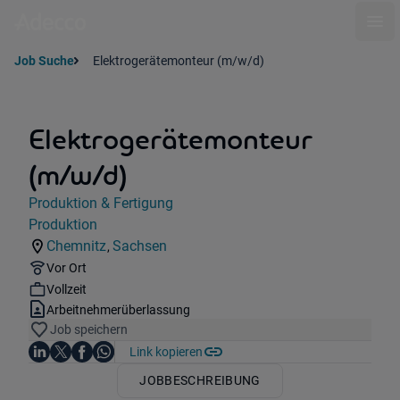
Ope
Job Suche
Elektrogerätemonteur (m/w/d)
Elektrogerätemonteur
(m/w/d)
Jobdetails
Produktion & Fertigung
Kategorie:
Produktion
Industry:
Chemnitz
Sachsen
,
Standorte:
Region:
Remote Option:
Vor Ort
Workhours:
Vollzeit
Vertragsart:
Arbeitnehmerüberlassung
Job speichern
Auf LinkedIn teilen
Auf X teilen
Auf Facebook teilen
Link kopieren
Teile diesen Job
Auf WhatsApp teilen
JOBBESCHREIBUNG