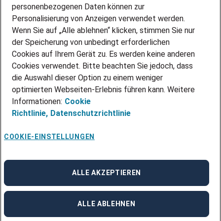
personenbezogenen Daten können zur
ÜBER UNS
Personalisierung von Anzeigen verwendet werden.
STANDORTE
Wenn Sie auf „Alle ablehnen“ klicken, stimmen Sie nur
BLOG
der Speicherung von unbedingt erforderlichen
PRESSE
Cookies auf Ihrem Gerät zu. Es werden keine anderen
NEWSLETTER
Cookies verwendet. Bitte beachten Sie jedoch, dass
KONTAKT
die Auswahl dieser Option zu einem weniger
optimierten Webseiten-Erlebnis führen kann. Weitere
@Adecco 2026
Informationen:
Cookie
IMPRESSUM
Richtlinie,
Datenschutzrichtlinie
DATENSCHUTZ
AGB
NUTZUNGSBEDINGUNGEN
COOKIE-EINSTELLUNGEN
COOKIE-RICHTLINIEN
COOKIE-EINSTELLUNGEN
CODE OF CONDUCT
BESCHWERDESTELLE
ALLE AKZEPTIEREN
linkedin
Facebook
Instagram
ALLE ABLEHNEN