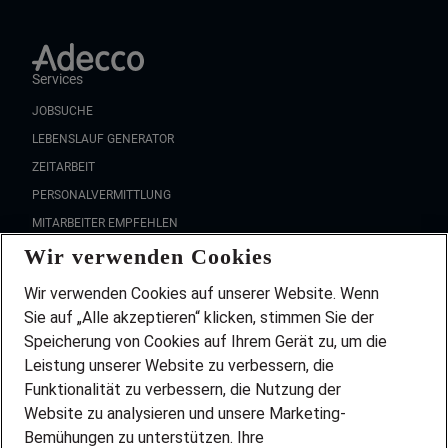
Services
JOBSUCHE
LEBENSLAUF GENERATOR
ZEITARBEIT
PERSONALVERMITTLUNG
MITARBEITER EMPFEHLEN
Wir verwenden Cookies
FAQ
Wir stellen ein!
Wir verwenden Cookies auf unserer Website. Wenn
DEINE BERUFSGRUPPE
Sie auf „Alle akzeptieren“ klicken, stimmen Sie der
DEINE LEBENSSITUATION
Speicherung von Cookies auf Ihrem Gerät zu, um die
AMAZON JOBS
Leistung unserer Website zu verbessern, die
PARTNERSHIP WITH AIRBUS
Funktionalität zu verbessern, die Nutzung der
Website zu analysieren und unsere Marketing-
INITIATIV BEWERBEN
Über Adecco
Bemühungen zu unterstützen. Ihre