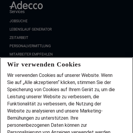
Services
JOBSUCHE
LEBENSLAUF GENERATOR
ZEITARBEIT
PERSONALVERMITTLUNG
MITARBEITER EMPFEHLEN
Wir verwenden Cookies
FAQ
Wir stellen ein!
Wir verwenden Cookies auf unserer Website. Wenn
DEINE BERUFSGRUPPE
Sie auf „Alle akzeptieren“ klicken, stimmen Sie der
DEINE LEBENSSITUATION
Speicherung von Cookies auf Ihrem Gerät zu, um die
AMAZON JOBS
Leistung unserer Website zu verbessern, die
PARTNERSHIP WITH AIRBUS
Funktionalität zu verbessern, die Nutzung der
Website zu analysieren und unsere Marketing-
INITIATIV BEWERBEN
Über Adecco
Bemühungen zu unterstützen. Ihre
personenbezogenen Daten können zur
ÜBER UNS
Personalisierung von Anzeigen verwendet werden.
STANDORTE