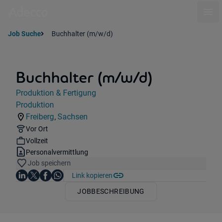
Ope
Job Suche
Buchhalter (m/w/d)
Buchhalter (m/w/d)
Jobdetails
Produktion & Fertigung
Kategorie:
Produktion
Industry:
Freiberg
Sachsen
,
Standorte:
Region:
Remote Option:
Vor Ort
Workhours:
Vollzeit
Vertragsart:
Personalvermittlung
Job speichern
Auf LinkedIn teilen
Auf X teilen
Auf Facebook teilen
Link kopieren
Teile diesen Job
Auf WhatsApp teilen
JOBBESCHREIBUNG