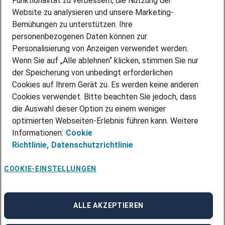
Funktionalität zu verbessern, die Nutzung der
Website zu analysieren und unsere Marketing-
INITIATIV BEWERBEN
Über Adecco
Bemühungen zu unterstützen. Ihre
personenbezogenen Daten können zur
ÜBER UNS
Personalisierung von Anzeigen verwendet werden.
STANDORTE
Wenn Sie auf „Alle ablehnen“ klicken, stimmen Sie nur
BLOG
der Speicherung von unbedingt erforderlichen
PRESSE
Cookies auf Ihrem Gerät zu. Es werden keine anderen
NEWSLETTER
Cookies verwendet. Bitte beachten Sie jedoch, dass
KONTAKT
die Auswahl dieser Option zu einem weniger
optimierten Webseiten-Erlebnis führen kann. Weitere
@Adecco 2026
Informationen:
Cookie
IMPRESSUM
Richtlinie,
Datenschutzrichtlinie
DATENSCHUTZ
AGB
NUTZUNGSBEDINGUNGEN
COOKIE-EINSTELLUNGEN
COOKIE-RICHTLINIEN
COOKIE-EINSTELLUNGEN
CODE OF CONDUCT
BESCHWERDESTELLE
ALLE AKZEPTIEREN
linkedin
Facebook
Instagram