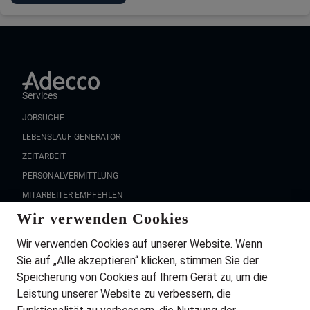
Services
JOBSUCHE
LEBENSLAUF GENERATOR
ZEITARBEIT
PERSONALVERMITTLUNG
MITARBEITER EMPFEHLEN
Wir verwenden Cookies
FAQ
Wir stellen ein!
Wir verwenden Cookies auf unserer Website. Wenn
DEINE BERUFSGRUPPE
Sie auf „Alle akzeptieren“ klicken, stimmen Sie der
DEINE LEBENSSITUATION
Speicherung von Cookies auf Ihrem Gerät zu, um die
AMAZON JOBS
Leistung unserer Website zu verbessern, die
PARTNERSHIP WITH AIRBUS