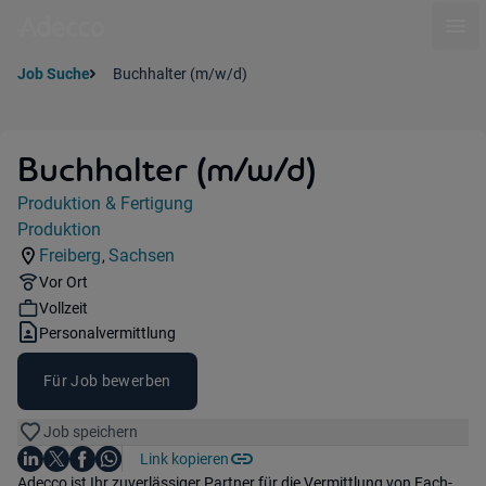
Ope
Job Suche
Buchhalter (m/w/d)
Buchhalter (m/w/d)
Jobdetails
Produktion & Fertigung
Kategorie:
Produktion
Industry:
Freiberg
Sachsen
,
Standorte:
Region:
Remote Option:
Vor Ort
Workhours:
Vollzeit
Vertragsart:
Personalvermittlung
Für Job bewerben
Job speichern
Auf LinkedIn teilen
Auf X teilen
Auf Facebook teilen
Link kopieren
Teile diesen Job
Auf WhatsApp teilen
Einleitung
Adecco ist Ihr zuverlässiger Partner für die Vermittlung von Fach-