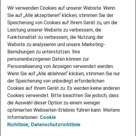
Wir stellen ein!
Wir verwenden Cookies auf unserer Website. Wenn
DEINE BERUFSGRUPPE
Sie auf „Alle akzeptieren“ klicken, stimmen Sie der
DEINE LEBENSSITUATION
Speicherung von Cookies auf Ihrem Gerät zu, um die
AMAZON JOBS
Leistung unserer Website zu verbessern, die
PARTNERSHIP WITH AIRBUS
Funktionalität zu verbessern, die Nutzung der
Website zu analysieren und unsere Marketing-
INITIATIV BEWERBEN
Über Adecco
Bemühungen zu unterstützen. Ihre
personenbezogenen Daten können zur
ÜBER UNS
Personalisierung von Anzeigen verwendet werden.
STANDORTE
Wenn Sie auf „Alle ablehnen“ klicken, stimmen Sie nur
BLOG
der Speicherung von unbedingt erforderlichen
PRESSE
Cookies auf Ihrem Gerät zu. Es werden keine anderen
NEWSLETTER
Cookies verwendet. Bitte beachten Sie jedoch, dass
KONTAKT
die Auswahl dieser Option zu einem weniger
optimierten Webseiten-Erlebnis führen kann. Weitere
@Adecco 2026
Informationen:
Cookie
IMPRESSUM
Richtlinie,
Datenschutzrichtlinie
DATENSCHUTZ
AGB