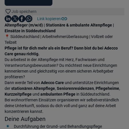
Job speichern
Auf LinkedIn teilen
Auf X teilen
Auf Facebook teilen
Link kopieren
Teile diesen Job
Auf WhatsApp teilen
Einleitung
Altenpfleger (m/w/d) | Stationäre & ambulante Altenpflege |
Einsätze in Süddeutschland
📍 Süddeutschland | Arbeitnehmerüberlassung | Vollzeit oder
Teilzeit
Pflege ist für dich mehr als ein Beruf? Dann bist du bei Adecco
Care genau richtig.
Du arbeitest in der Altenpflege mit Herz, Fachwissen und
Verantwortungsbewusstsein? Du möchtest neue Einrichtungen
kennenlernen und gleichzeitig von einem sicheren Arbeitgeber
profitieren?
Dann werde Teil von
Adecco Care
und unterstütze Einrichtungen
der
stationären Altenpflege
,
Seniorenresidenzen
,
Pflegeheime
,
Kurzzeitpflege
und
ambulanten Pflege
in Süddeutschland.
Bei wohnortfernen Einsätzen organisieren wir selbstverständlich
deine Unterkunft, sodass du dich voll und ganz auf deine Arbeit
konzentrieren kannst.
Deine Aufgaben
Durchführung der Grund- und Behandlungspflege