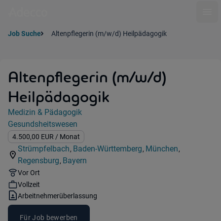
Ope
Job Suche
Altenpflegerin (m/w/d) Heilpädagogik
Altenpflegerin (m/w/d)
Heilpädagogik
Jobdetails
Medizin & Pädagogik
Kategorie:
Gesundsheitswesen
Industry:
Gehalt:
4.500,00
EUR
/ Monat
Strümpfelbach
Baden-Württemberg
München
,
,
,
Standorte:
Region:
Standorte:
Regensburg
Bayern
,
Standorte:
Region:
Remote Option:
Vor Ort
Workhours:
Vollzeit
Vertragsart:
Arbeitnehmerüberlassung
Für Job bewerben