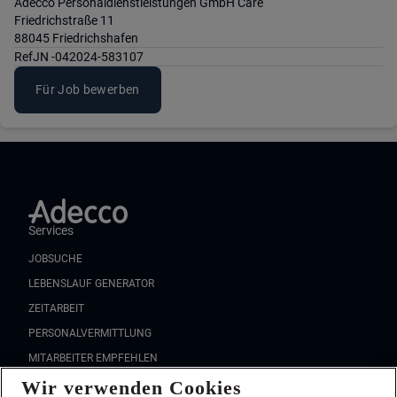
Adecco Personaldienstleistungen GmbH Care
Friedrichstraße 11
88045 Friedrichshafen
Ref
JN -042024-583107
Für Job bewerben
Services
JOBSUCHE
LEBENSLAUF GENERATOR
ZEITARBEIT
PERSONALVERMITTLUNG
MITARBEITER EMPFEHLEN
Wir verwenden Cookies
FAQ