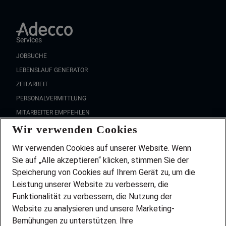
Services
JOBSUCHE
LEBENSLAUF GENERATOR
ZEITARBEIT
PERSONALVERMITTLUNG
MITARBEITER EMPFEHLEN
Wir verwenden Cookies
FAQ
Wir stellen ein!
Wir verwenden Cookies auf unserer Website. Wenn
DEINE BERUFSGRUPPE
Sie auf „Alle akzeptieren“ klicken, stimmen Sie der
DEINE LEBENSSITUATION
Speicherung von Cookies auf Ihrem Gerät zu, um die
AMAZON JOBS
Leistung unserer Website zu verbessern, die
PARTNERSHIP WITH AIRBUS
Funktionalität zu verbessern, die Nutzung der
Website zu analysieren und unsere Marketing-
INITIATIV BEWERBEN
Über Adecco
Bemühungen zu unterstützen. Ihre