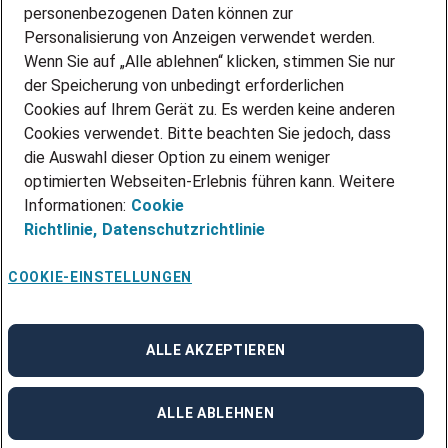
personenbezogenen Daten können zur
ÜBER UNS
Personalisierung von Anzeigen verwendet werden.
STANDORTE
Wenn Sie auf „Alle ablehnen“ klicken, stimmen Sie nur
BLOG
der Speicherung von unbedingt erforderlichen
PRESSE
Cookies auf Ihrem Gerät zu. Es werden keine anderen
NEWSLETTER
Cookies verwendet. Bitte beachten Sie jedoch, dass
KONTAKT
die Auswahl dieser Option zu einem weniger
optimierten Webseiten-Erlebnis führen kann. Weitere
@Adecco 2026
Informationen:
Cookie
IMPRESSUM
Richtlinie,
Datenschutzrichtlinie
DATENSCHUTZ
AGB
NUTZUNGSBEDINGUNGEN
COOKIE-EINSTELLUNGEN
COOKIE-RICHTLINIEN
COOKIE-EINSTELLUNGEN
CODE OF CONDUCT
BESCHWERDESTELLE
ALLE AKZEPTIEREN
linkedin
Facebook
Instagram
ALLE ABLEHNEN