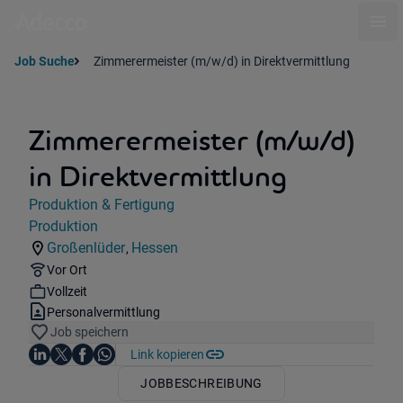
Ope
Job Suche
Zimmerermeister (m/w/d) in Direktvermittlung
Zimmerermeister (m/w/d)
in Direktvermittlung
Jobdetails
Produktion & Fertigung
Kategorie:
Produktion
Industry:
Großenlüder
Hessen
,
Standorte:
Region:
Remote Option:
Vor Ort
Workhours:
Vollzeit
Vertragsart:
Personalvermittlung
Job speichern
Auf LinkedIn teilen
Auf X teilen
Auf Facebook teilen
Link kopieren
Teile diesen Job
Auf WhatsApp teilen
JOBBESCHREIBUNG