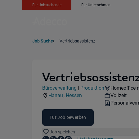
Für Jobsuchende
Für Unternehmen
Job Suche
Vertriebsassistenz
Vertriebsassisten
Jobdetails
Remote Opti
Büroverwaltung
|
Produktion
Homeoffice 
Kategorie:
Industry:
Workhours:
Hanau
,
Hessen
Vollzeit
Standorte:
Region:
Vertragsart:
Personalverm
Für Job bewerben
Job speichern