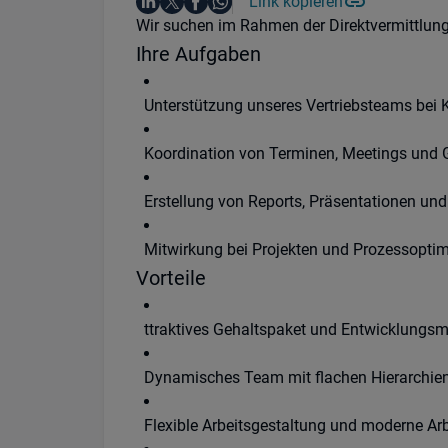
Auf LinkedIn teilen
Auf X teilen
Auf Facebook teilen
Link kopieren
Teile diesen Job
Auf WhatsApp teilen
Einleitung
Wir suchen im Rahmen der Direktvermittlung
Ihre Aufgaben
Unterstützung unseres Vertriebsteams bei
Koordination von Terminen, Meetings und 
Erstellung von Reports, Präsentationen und
Mitwirkung bei Projekten und Prozessoptim
Vorteile
ttraktives Gehaltspaket und Entwicklungsm
Dynamisches Team mit flachen Hierarchie
Flexible Arbeitsgestaltung und moderne A