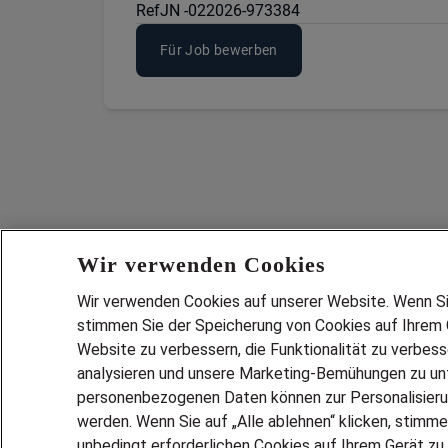
Ref
JN -022026-973384
Für Job bewerben
Wir verwenden Cookies
Wir verwenden Cookies auf unserer Website. Wenn Sie 
stimmen Sie der Speicherung von Cookies auf Ihrem G
Website zu verbessern, die Funktionalität zu verbes
analysieren und unsere Marketing-Bemühungen zu unt
Services
personenbezogenen Daten können zur Personalisier
JOBSUCH
werden. Wenn Sie auf „Alle ablehnen“ klicken, stimme
LEBENSLA
unbedingt erforderlichen Cookies auf Ihrem Gerät zu