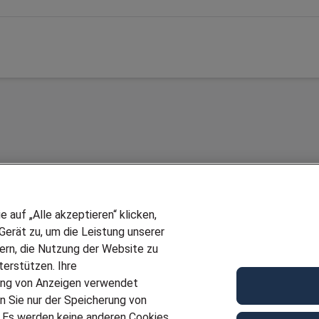
auf „Alle akzeptieren“ klicken,
erät zu, um die Leistung unserer
sern, die Nutzung der Website zu
erstützen. Ihre
Wir stellen ein!
ung von Anzeigen verwendet
E
DEINE BERUFSGRUPPE
n Sie nur der Speicherung von
UF GENERATOR
DEINE LEBENSSITUATION
. Es werden keine anderen Cookies