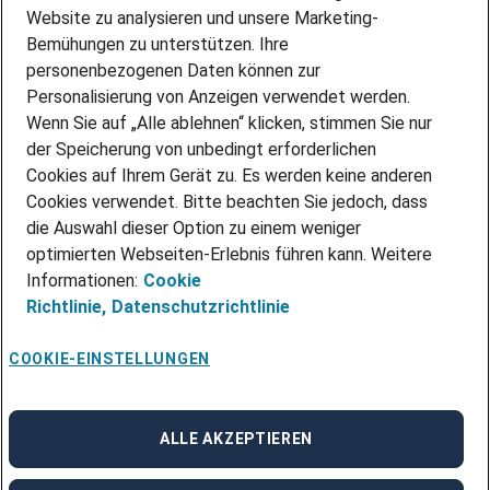
Website zu analysieren und unsere Marketing-
INITIATIV BEWERBEN
Über Adecco
Bemühungen zu unterstützen. Ihre
personenbezogenen Daten können zur
ÜBER UNS
Personalisierung von Anzeigen verwendet werden.
STANDORTE
Wenn Sie auf „Alle ablehnen“ klicken, stimmen Sie nur
BLOG
der Speicherung von unbedingt erforderlichen
PRESSE
Cookies auf Ihrem Gerät zu. Es werden keine anderen
NEWSLETTER
Cookies verwendet. Bitte beachten Sie jedoch, dass
KONTAKT
die Auswahl dieser Option zu einem weniger
optimierten Webseiten-Erlebnis führen kann. Weitere
@Adecco 2026
Informationen:
Cookie
IMPRESSUM
Richtlinie,
Datenschutzrichtlinie
DATENSCHUTZ
AGB
NUTZUNGSBEDINGUNGEN
COOKIE-EINSTELLUNGEN
COOKIE-RICHTLINIEN
COOKIE-EINSTELLUNGEN
CODE OF CONDUCT
BESCHWERDESTELLE
ALLE AKZEPTIEREN
linkedin
Facebook
Instagram