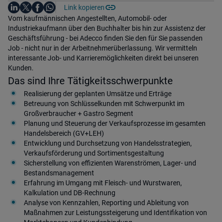
Auf LinkedIn teilen
Auf X teilen
Auf Facebook teilen
Link kopieren
Teile diesen Job
Auf WhatsApp teilen
Einleitung
Vom kaufmännischen Angestellten, Automobil- oder
Industriekaufmann über den Buchhalter bis hin zur Assistenz der
Geschäftsführung - bei Adecco finden Sie den für Sie passenden
Job - nicht nur in der Arbeitnehmerüberlassung. Wir vermitteln
interessante Job- und Karrieremöglichkeiten direkt bei unseren
Kunden.
Das sind Ihre Tätigkeitsschwerpunkte
Realisierung der geplanten Umsätze und Erträge
Betreuung von Schlüsselkunden mit Schwerpunkt im
Großverbraucher + Gastro Segment
Planung und Steuerung der Verkaufsprozesse im gesamten
Handelsbereich (GV+LEH)
Entwicklung und Durchsetzung von Handelsstrategien,
Verkaufsförderung und Sortimentsgestaltung
Sicherstellung von effizienten Warenströmen, Lager- und
Bestandsmanagement
Erfahrung im Umgang mit Fleisch- und Wurstwaren,
Kalkulation und DB-Rechnung
Analyse von Kennzahlen, Reporting und Ableitung von
Maßnahmen zur Leistungssteigerung und Identifikation von