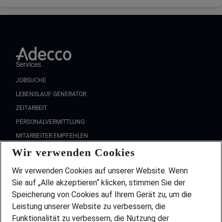
Services
JOBSUCHE
LEBENSLAUF GENERATOR
ZEITARBEIT
PERSONALVERMITTLUNG
MITARBEITER EMPFEHLEN
Wir verwenden Cookies
FAQ
Wir stellen ein!
Wir verwenden Cookies auf unserer Website. Wenn
DEINE BERUFSGRUPPE
Sie auf „Alle akzeptieren“ klicken, stimmen Sie der
DEINE LEBENSSITUATION
Speicherung von Cookies auf Ihrem Gerät zu, um die
AMAZON JOBS
Leistung unserer Website zu verbessern, die
PARTNERSHIP WITH AIRBUS
Funktionalität zu verbessern, die Nutzung der