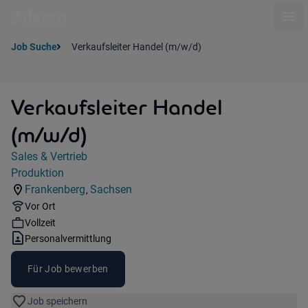
Ope
Job Suche
Verkaufsleiter Handel (m/w/d)
Verkaufsleiter Handel
(m/w/d)
Jobdetails
Sales & Vertrieb
Kategorie:
Produktion
Industry:
Frankenberg
Sachsen
,
Standorte:
Region:
Remote Option:
Vor Ort
Workhours:
Vollzeit
Vertragsart:
Personalvermittlung
Für Job bewerben
Job speichern