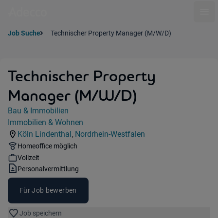
Ope
Job Suche
Technischer Property Manager (M/W/D)
Technischer Property
Manager (M/W/D)
Jobdetails
Bau & Immobilien
Kategorie:
Immobilien & Wohnen
Industry:
Köln Lindenthal
Nordrhein-Westfalen
,
Standorte:
Region:
Remote Option:
Homeoffice möglich
Workhours:
Vollzeit
Vertragsart:
Personalvermittlung
Für Job bewerben
Job speichern