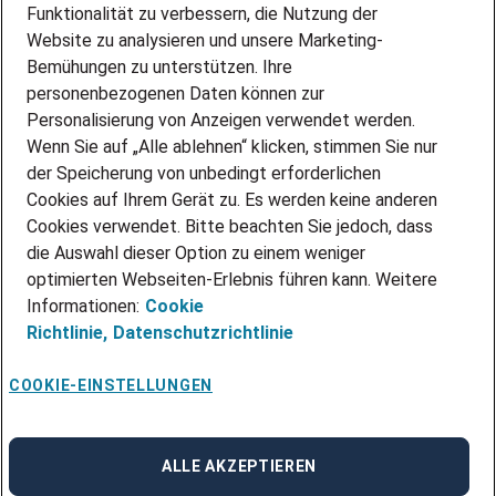
PARTNERSHIP WITH AIRBUS
Funktionalität zu verbessern, die Nutzung der
Website zu analysieren und unsere Marketing-
INITIATIV BEWERBEN
Über Adecco
Bemühungen zu unterstützen. Ihre
personenbezogenen Daten können zur
ÜBER UNS
Personalisierung von Anzeigen verwendet werden.
STANDORTE
Wenn Sie auf „Alle ablehnen“ klicken, stimmen Sie nur
BLOG
der Speicherung von unbedingt erforderlichen
PRESSE
Cookies auf Ihrem Gerät zu. Es werden keine anderen
NEWSLETTER
Cookies verwendet. Bitte beachten Sie jedoch, dass
KONTAKT
die Auswahl dieser Option zu einem weniger
optimierten Webseiten-Erlebnis führen kann. Weitere
@Adecco 2026
Informationen:
Cookie
IMPRESSUM
Richtlinie,
Datenschutzrichtlinie
DATENSCHUTZ
AGB
NUTZUNGSBEDINGUNGEN
COOKIE-EINSTELLUNGEN
COOKIE-RICHTLINIEN
COOKIE-EINSTELLUNGEN
CODE OF CONDUCT
BESCHWERDESTELLE
ALLE AKZEPTIEREN