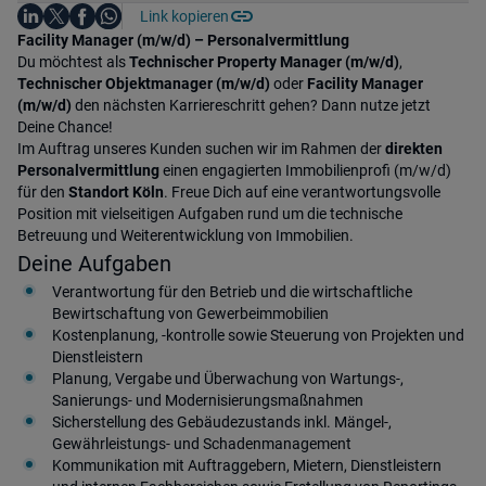
Auf LinkedIn teilen
Auf X teilen
Auf Facebook teilen
Link kopieren
Teile diesen Job
Auf WhatsApp teilen
Einleitung
Facility Manager (m/w/d) – Personalvermittlung
Du möchtest als
Technischer Property Manager (m/w/d)
,
Technischer Objektmanager (m/w/d)
oder
Facility Manager
(m/w/d)
den nächsten Karriereschritt gehen? Dann nutze jetzt
Deine Chance!
Im Auftrag unseres Kunden suchen wir im Rahmen der
direkten
Personalvermittlung
einen engagierten Immobilienprofi (m/w/d)
für den
Standort Köln
. Freue Dich auf eine verantwortungsvolle
Position mit vielseitigen Aufgaben rund um die technische
Betreuung und Weiterentwicklung von Immobilien.
Deine Aufgaben
Verantwortung für den Betrieb und die wirtschaftliche
Bewirtschaftung von Gewerbeimmobilien
Kostenplanung, -kontrolle sowie Steuerung von Projekten und
Dienstleistern
Planung, Vergabe und Überwachung von Wartungs-,
Sanierungs- und Modernisierungsmaßnahmen
Sicherstellung des Gebäudezustands inkl. Mängel-,
Gewährleistungs- und Schadenmanagement
Kommunikation mit Auftraggebern, Mietern, Dienstleistern