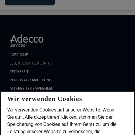
Services
JOBSUCHE
LEBENSLAUF GENERATOR
ZEITARBEIT
PERSONALVERMITTLUNG
MITARBEITER EMPFEHLEN
Wir verwenden Cookies
FAQ
Wir stellen ein!
Wir verwenden Cookies auf unserer Website. Wenn
DEINE BERUFSGRUPPE
Sie auf „Alle akzeptieren“ klicken, stimmen Sie der
DEINE LEBENSSITUATION
Speicherung von Cookies auf Ihrem Gerät zu, um die
AMAZON JOBS
Leistung unserer Website zu verbessern, die