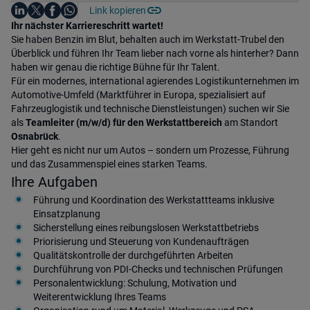
Auf LinkedIn teilen
Auf X teilen
Auf Facebook teilen
Link kopieren
Teile diesen Job
Auf WhatsApp teilen
Einleitung
Ihr nächster Karriereschritt wartet!
Sie haben Benzin im Blut, behalten auch im Werkstatt-Trubel den
Überblick und führen Ihr Team lieber nach vorne als hinterher? Dann
haben wir genau die richtige Bühne für Ihr Talent.
Für ein modernes, international agierendes Logistikunternehmen im
Automotive-Umfeld (Marktführer in Europa, spezialisiert auf
Fahrzeuglogistik und technische Dienstleistungen) suchen wir Sie
als
Teamleiter (m/w/d) für den Werkstattbereich
am Standort
Osnabrück
.
Hier geht es nicht nur um Autos – sondern um Prozesse, Führung
und das Zusammenspiel eines starken Teams.
Ihre Aufgaben
Führung und Koordination des Werkstattteams inklusive
Einsatzplanung
Sicherstellung eines reibungslosen Werkstattbetriebs
Priorisierung und Steuerung von Kundenaufträgen
Qualitätskontrolle der durchgeführten Arbeiten
Durchführung von PDI-Checks und technischen Prüfungen
Personalentwicklung: Schulung, Motivation und
Weiterentwicklung Ihres Teams