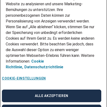
Website zu analysieren und unsere Marketing-
INITIATIV BEWERBEN
Über Adecco
Bemühungen zu unterstützen. Ihre
personenbezogenen Daten können zur
ÜBER UNS
Personalisierung von Anzeigen verwendet werden.
STANDORTE
Wenn Sie auf „Alle ablehnen“ klicken, stimmen Sie nur
BLOG
der Speicherung von unbedingt erforderlichen
PRESSE
Cookies auf Ihrem Gerät zu. Es werden keine anderen
NEWSLETTER
Cookies verwendet. Bitte beachten Sie jedoch, dass
KONTAKT
die Auswahl dieser Option zu einem weniger
optimierten Webseiten-Erlebnis führen kann. Weitere
@Adecco 2026
Informationen:
Cookie
IMPRESSUM
Richtlinie,
Datenschutzrichtlinie
DATENSCHUTZ
AGB
NUTZUNGSBEDINGUNGEN
COOKIE-EINSTELLUNGEN
COOKIE-RICHTLINIEN
COOKIE-EINSTELLUNGEN
CODE OF CONDUCT
BESCHWERDESTELLE
ALLE AKZEPTIEREN
linkedin
Facebook
Instagram