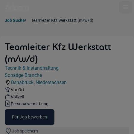
Ope
Job Suche
Teamleiter Kfz Werkstatt (m/w/d)
Teamleiter Kfz Werkstatt
(m/w/d)
Jobdetails
Technik & Instandhaltung
Kategorie:
Sonstige Branche
Industry:
Osnabrück
Niedersachsen
,
Standorte:
Region:
Remote Option:
Vor Ort
Workhours:
Vollzeit
Vertragsart:
Personalvermittlung
Für Job bewerben
Job speichern