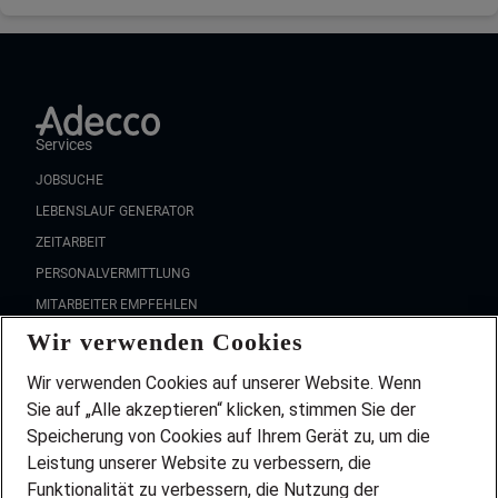
Services
JOBSUCHE
LEBENSLAUF GENERATOR
ZEITARBEIT
PERSONALVERMITTLUNG
MITARBEITER EMPFEHLEN
Wir verwenden Cookies
FAQ
Wir stellen ein!
Wir verwenden Cookies auf unserer Website. Wenn
DEINE BERUFSGRUPPE
Sie auf „Alle akzeptieren“ klicken, stimmen Sie der
DEINE LEBENSSITUATION
Speicherung von Cookies auf Ihrem Gerät zu, um die
AMAZON JOBS
Leistung unserer Website zu verbessern, die
PARTNERSHIP WITH AIRBUS
Funktionalität zu verbessern, die Nutzung der