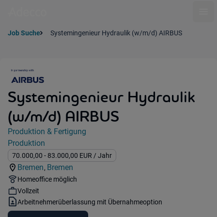
Ope
Job Suche
Systemingenieur Hydraulik (w/m/d) AIRBUS
Systemingenieur Hydraulik
(w/m/d) AIRBUS
Jobdetails
Produktion & Fertigung
Kategorie:
Produktion
Industry:
Gehalt:
70.000,00
- 83.000,00
EUR
/ Jahr
Bremen
Bremen
,
Standorte:
Region:
Remote Option:
Homeoffice möglich
Workhours:
Vollzeit
Vertragsart:
Arbeitnehmerüberlassung mit Übernahmeoption