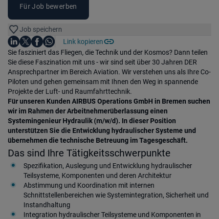
Für Job bewerben
Job speichern
Auf LinkedIn teilen
Auf X teilen
Auf Facebook teilen
Link kopieren
Teile diesen Job
Auf WhatsApp teilen
Einleitung
Sie fasziniert das Fliegen, die Technik und der Kosmos? Dann teilen
Sie diese Faszination mit uns - wir sind seit über 30 Jahren DER
Ansprechpartner im Bereich Aviation. Wir verstehen uns als Ihre Co-
Piloten und gehen gemeinsam mit Ihnen den Weg in spannende
Projekte der Luft- und Raumfahrttechnik.
Für unseren Kunden AIRBUS Operations GmbH in Bremen suchen
wir im Rahmen der Arbeitnehmerüberlassung einen
Systemingenieur Hydraulik (m/w/d). In dieser Position
unterstützen Sie die Entwicklung hydraulischer Systeme und
übernehmen die technische Betreuung im Tagesgeschäft.
Das sind Ihre Tätigkeitsschwerpunkte
Spezifikation, Auslegung und Entwicklung hydraulischer
Teilsysteme, Komponenten und deren Architektur
Abstimmung und Koordination mit internen
Schnittstellenbereichen wie Systemintegration, Sicherheit und
Instandhaltung
Integration hydraulischer Teilsysteme und Komponenten in