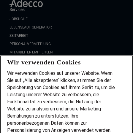
Services
JOBSUCHE
LEBENSLAUF GENERATOR
ZEITARBEIT
PERSONALVERMITTLUNG
MITARBEITER EMPFEHLEN
Wir verwenden Cookies
FAQ
Wir stellen ein!
Wir verwenden Cookies auf unserer Website. Wenn
DEINE BERUFSGRUPPE
Sie auf „Alle akzeptieren“ klicken, stimmen Sie der
DEINE LEBENSSITUATION
Speicherung von Cookies auf Ihrem Gerät zu, um die
AMAZON JOBS
Leistung unserer Website zu verbessern, die
PARTNERSHIP WITH AIRBUS
Funktionalität zu verbessern, die Nutzung der
Website zu analysieren und unsere Marketing-
INITIATIV BEWERBEN
Über Adecco
Bemühungen zu unterstützen. Ihre
personenbezogenen Daten können zur
ÜBER UNS
Personalisierung von Anzeigen verwendet werden.
STANDORTE