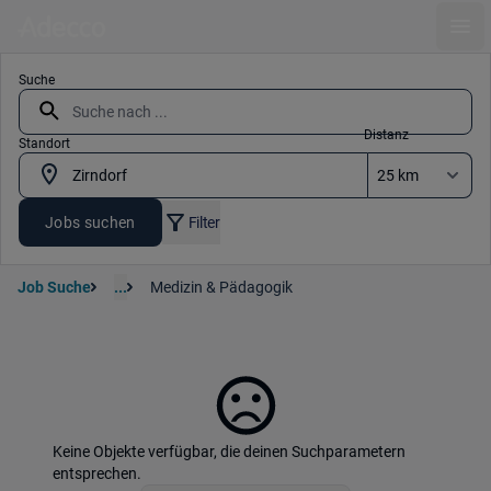
Ope
Suche
Distanz
Standort
Jobs suchen
Filter
Job Suche
...
Medizin & Pädagogik
Keine Objekte verfügbar, die deinen Suchparametern
entsprechen.