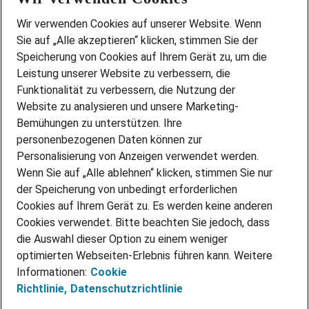
Wir stellen ein!
Wir verwenden Cookies auf unserer Website. Wenn
DEINE BERUFSGRUPPE
Sie auf „Alle akzeptieren“ klicken, stimmen Sie der
DEINE LEBENSSITUATION
Speicherung von Cookies auf Ihrem Gerät zu, um die
AMAZON JOBS
Leistung unserer Website zu verbessern, die
PARTNERSHIP WITH AIRBUS
Funktionalität zu verbessern, die Nutzung der
Website zu analysieren und unsere Marketing-
INITIATIV BEWERBEN
Über Adecco
Bemühungen zu unterstützen. Ihre
personenbezogenen Daten können zur
ÜBER UNS
Personalisierung von Anzeigen verwendet werden.
STANDORTE
Wenn Sie auf „Alle ablehnen“ klicken, stimmen Sie nur
BLOG
der Speicherung von unbedingt erforderlichen
PRESSE
Cookies auf Ihrem Gerät zu. Es werden keine anderen
NEWSLETTER
Cookies verwendet. Bitte beachten Sie jedoch, dass
KONTAKT
die Auswahl dieser Option zu einem weniger
optimierten Webseiten-Erlebnis führen kann. Weitere
@Adecco 2026
Informationen:
Cookie
IMPRESSUM
Richtlinie,
Datenschutzrichtlinie
DATENSCHUTZ
AGB