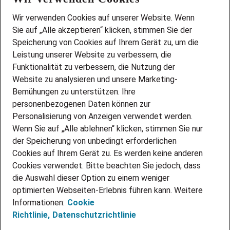
Wir stellen ein!
Wir verwenden Cookies auf unserer Website. Wenn
DEINE BERUFSGRUPPE
Sie auf „Alle akzeptieren“ klicken, stimmen Sie der
DEINE LEBENSSITUATION
Speicherung von Cookies auf Ihrem Gerät zu, um die
AMAZON JOBS
Leistung unserer Website zu verbessern, die
PARTNERSHIP WITH AIRBUS
Funktionalität zu verbessern, die Nutzung der
Website zu analysieren und unsere Marketing-
INITIATIV BEWERBEN
Über Adecco
Bemühungen zu unterstützen. Ihre
personenbezogenen Daten können zur
ÜBER UNS
Personalisierung von Anzeigen verwendet werden.
STANDORTE
Wenn Sie auf „Alle ablehnen“ klicken, stimmen Sie nur
BLOG
der Speicherung von unbedingt erforderlichen
PRESSE
Cookies auf Ihrem Gerät zu. Es werden keine anderen
NEWSLETTER
Cookies verwendet. Bitte beachten Sie jedoch, dass
KONTAKT
die Auswahl dieser Option zu einem weniger
optimierten Webseiten-Erlebnis führen kann. Weitere
@Adecco 2026
Informationen:
Cookie
IMPRESSUM
Richtlinie,
Datenschutzrichtlinie
DATENSCHUTZ
AGB