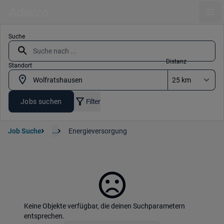
Ope
Suche
Distanz
Standort
Jobs suchen
Filter
Job Suche
...
Energieversorgung
Keine Objekte verfügbar, die deinen Suchparametern
entsprechen.