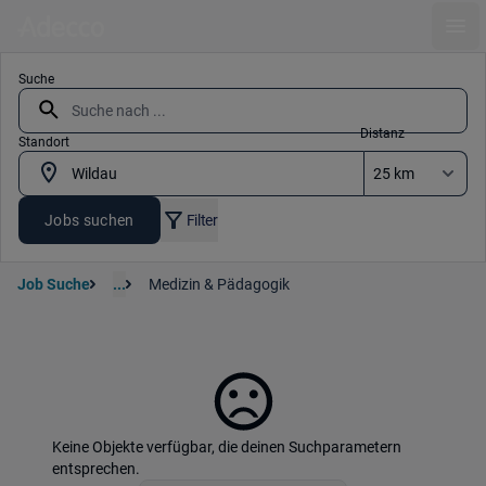
Ope
Suche
Distanz
Standort
Jobs suchen
Filter
Job Suche
...
Medizin & Pädagogik
Keine Objekte verfügbar, die deinen Suchparametern
entsprechen.