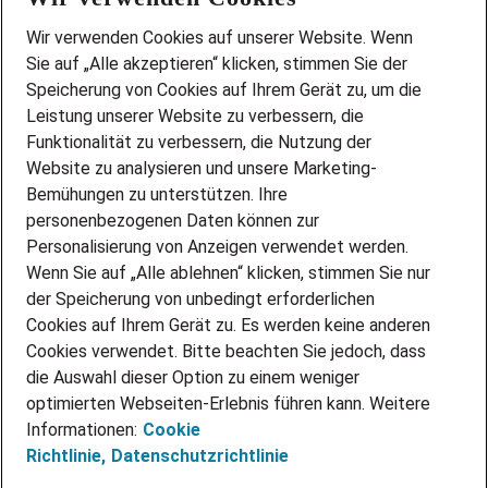
Wir stellen ein!
Wir verwenden Cookies auf unserer Website. Wenn
DEINE BERUFSGRUPPE
Sie auf „Alle akzeptieren“ klicken, stimmen Sie der
DEINE LEBENSSITUATION
Speicherung von Cookies auf Ihrem Gerät zu, um die
AMAZON JOBS
Leistung unserer Website zu verbessern, die
PARTNERSHIP WITH AIRBUS
Funktionalität zu verbessern, die Nutzung der
Website zu analysieren und unsere Marketing-
INITIATIV BEWERBEN
Über Adecco
Bemühungen zu unterstützen. Ihre
personenbezogenen Daten können zur
ÜBER UNS
Personalisierung von Anzeigen verwendet werden.
STANDORTE
Wenn Sie auf „Alle ablehnen“ klicken, stimmen Sie nur
BLOG
der Speicherung von unbedingt erforderlichen
PRESSE
Cookies auf Ihrem Gerät zu. Es werden keine anderen
NEWSLETTER
Cookies verwendet. Bitte beachten Sie jedoch, dass
KONTAKT
die Auswahl dieser Option zu einem weniger
optimierten Webseiten-Erlebnis führen kann. Weitere
@Adecco 2026
Informationen:
Cookie
IMPRESSUM
Richtlinie,
Datenschutzrichtlinie
DATENSCHUTZ
AGB