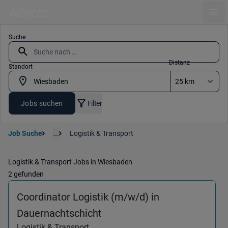
Ope
Suche
Distanz
Standort
Jobs suchen
Filter
Job Suche
...
Logistik & Transport
Logistik & Transport Jobs in Wiesbaden
2 gefunden
Coordinator Logistik (m/w/d) in
(Logistik & Transport) in 
Dauernachtschicht
Logistik & Transport