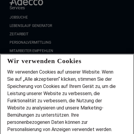
Services
JOBSUCHE
LEBENSLAUF GENERATOR
ZEITARBEIT
PERSONALVERMITTLUNG
MITARBEITER EMPFEHLEN
Wir verwenden Cookies
FAQ
Wir stellen ein!
Wir verwenden Cookies auf unserer Website. Wenn
DEINE BERUFSGRUPPE
Sie auf „Alle akzeptieren“ klicken, stimmen Sie der
DEINE LEBENSSITUATION
Speicherung von Cookies auf Ihrem Gerät zu, um die
AMAZON JOBS
Leistung unserer Website zu verbessern, die
PARTNERSHIP WITH AIRBUS
Funktionalität zu verbessern, die Nutzung der
Website zu analysieren und unsere Marketing-
INITIATIV BEWERBEN
Über Adecco
Bemühungen zu unterstützen. Ihre
personenbezogenen Daten können zur
ÜBER UNS
Personalisierung von Anzeigen verwendet werden.
STANDORTE