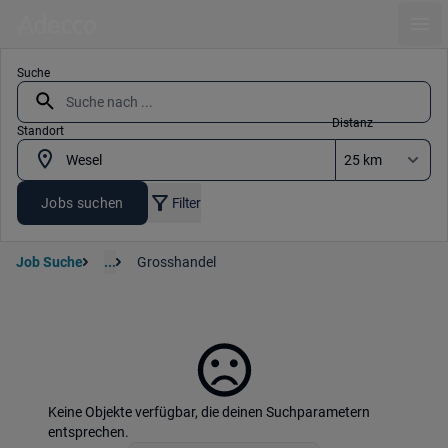
Ope
Suche
Distanz
Standort
Jobs suchen
Filter
Job Suche
...
Grosshandel
Keine Objekte verfügbar, die deinen Suchparametern
entsprechen.