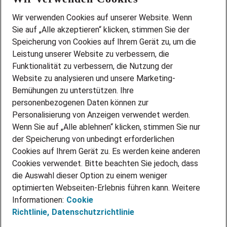
Wir stellen ein!
Wir verwenden Cookies auf unserer Website. Wenn
DEINE BERUFSGRUPPE
Sie auf „Alle akzeptieren“ klicken, stimmen Sie der
DEINE LEBENSSITUATION
Speicherung von Cookies auf Ihrem Gerät zu, um die
AMAZON JOBS
Leistung unserer Website zu verbessern, die
PARTNERSHIP WITH AIRBUS
Funktionalität zu verbessern, die Nutzung der
Website zu analysieren und unsere Marketing-
INITIATIV BEWERBEN
Über Adecco
Bemühungen zu unterstützen. Ihre
personenbezogenen Daten können zur
ÜBER UNS
Personalisierung von Anzeigen verwendet werden.
STANDORTE
Wenn Sie auf „Alle ablehnen“ klicken, stimmen Sie nur
BLOG
der Speicherung von unbedingt erforderlichen
PRESSE
Cookies auf Ihrem Gerät zu. Es werden keine anderen
NEWSLETTER
Cookies verwendet. Bitte beachten Sie jedoch, dass
KONTAKT
die Auswahl dieser Option zu einem weniger
optimierten Webseiten-Erlebnis führen kann. Weitere
@Adecco 2026
Informationen:
Cookie
IMPRESSUM
Richtlinie,
Datenschutzrichtlinie
DATENSCHUTZ
AGB