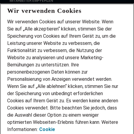
MITARBEITER EMPFEHLEN
Wir verwenden Cookies
FAQ
Wir stellen ein!
Wir verwenden Cookies auf unserer Website. Wenn
DEINE BERUFSGRUPPE
Sie auf „Alle akzeptieren“ klicken, stimmen Sie der
DEINE LEBENSSITUATION
Speicherung von Cookies auf Ihrem Gerät zu, um die
AMAZON JOBS
Leistung unserer Website zu verbessern, die
PARTNERSHIP WITH AIRBUS
Funktionalität zu verbessern, die Nutzung der
Website zu analysieren und unsere Marketing-
INITIATIV BEWERBEN
Über Adecco
Bemühungen zu unterstützen. Ihre
personenbezogenen Daten können zur
ÜBER UNS
Personalisierung von Anzeigen verwendet werden.
STANDORTE
Wenn Sie auf „Alle ablehnen“ klicken, stimmen Sie nur
BLOG
der Speicherung von unbedingt erforderlichen
PRESSE
Cookies auf Ihrem Gerät zu. Es werden keine anderen
NEWSLETTER
Cookies verwendet. Bitte beachten Sie jedoch, dass
KONTAKT
die Auswahl dieser Option zu einem weniger
optimierten Webseiten-Erlebnis führen kann. Weitere
@Adecco 2026
Informationen:
Cookie
IMPRESSUM